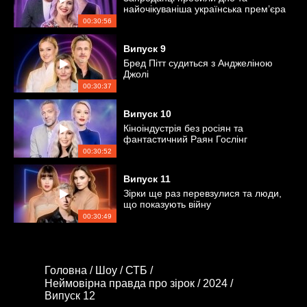
найочікуваніша українська прем’єра
00:30:56
Випуск
9
Бред Пітт судиться з Анджеліною
Джолі
00:30:37
Випуск
10
Кіноіндустрія без росіян та
фантастичний Раян Гослінг
00:30:52
Випуск
11
Зірки ще раз перевзулися та люди,
що показують війну
00:30:49
Головна /
Шоу /
СТБ /
Неймовірна правда про зірок /
2024 /
Випуск 12