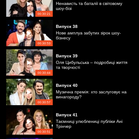
Ненависть та баталії в світовому
шоу-бізі
00:30:21
Випуск
38
Нове амплуа забутих зірок шоу-
бізнесу
00:30:53
Випуск
39
Оля Цибульська – подробиці життя
та творчості
00:30:44
Випуск
40
Музична премія: хто заслуговує на
винагороду?
00:30:57
Випуск
41
Таємниці улюблениці публіки Ані
Трінчер
00:30:51