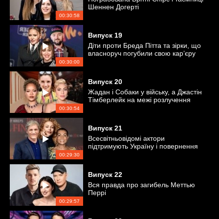
Шеннен Догерті
00:30:58
Випуск
19
Діти проти Бреда Пітта та зірки, що
власноруч погубили свою кар’єру
00:30:00
Випуск
20
Жадан і Собаки у війську, а Джастін
Тімберлейк на межі розлучення
00:30:54
Випуск
21
Всесвітньовідомі актори
підтримують Україну і повернення
Соні Морозюк
00:29:30
Випуск
22
Вся правда про загибель Меттью
Перрі
00:29:57