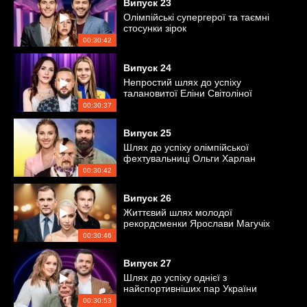
Випуск
23
Олімпійські супергерої та таємні
стосунки зірок
00:30:42
Випуск
24
Непростий шлях до успіху
талановитої Еліни Світоліної
00:30:37
Випуск
25
Шлях до успіху олімпійської
фехтувальниці Ольги Харлан
00:30:42
Випуск
26
Життєвий шлях молодої
рекордсменки Ярослави Магучіх
00:30:46
Випуск
27
Шлях до успіху однієї з
найспортивніших пар України
00:30:53