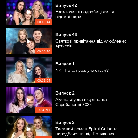
Випуск
42
Ексклюзивні подробиці життя
відомої пари
00:30:44
Випуск
43
Святкові привітання від улюблених
артистів
00:30:46
Випуск
1
NK і Потап розлучаються?
00:31:04
Випуск
2
Alyona alyona в суді та на
Євробаченні 2024
00:31:11
Випуск
3
Таємний роман Брітні Спірс та
передбачення від Полякових