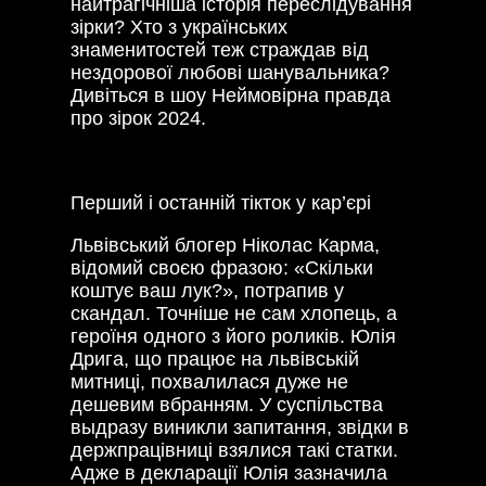
найтрагічніша історія переслідування
зірки? Хто з українських
знаменитостей теж страждав від
нездорової любові шанувальника?
Дивіться в шоу Неймовірна правда
про зірок 2024.
Перший і останній тікток у кар’єрі
Львівський блогер Ніколас Карма,
відомий своєю фразою: «Скільки
коштує ваш лук?», потрапив у
скандал. Точніше не сам хлопець, а
героїня одного з його роликів. Юлія
Дрига, що працює на львівській
митниці, похвалилася дуже не
дешевим вбранням. У суспільства
выдразу виникли запитання, звідки в
держпрацівниці взялися такі статки.
Адже в декларації Юлія зазначила