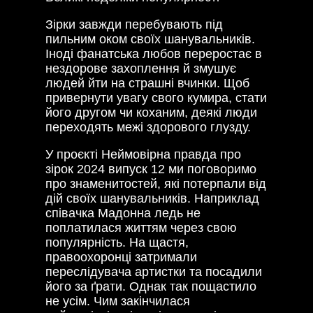
Зірки завжди перебувають під
пильним оком своїх шанувальників.
Іноді фанатська любов переростає в
нездорове захоплення й змушує
людей йти на страшні вчинки. Щоб
привернути увагу свого кумира, стати
його другом чи коханим, деякі люди
переходять межі здорового глузду.
У проєкті Неймовірна правда про
зірок 2024 випуск 12 ми поговоримо
про знаменитостей, які потерпали від
дій своїх шанувальників. Наприклад
співачка Мадонна ледь не
поплатилася життям через свою
популярність. На щастя,
правоохоронці затримали
переслідувача артистки та посадили
його за ґрати. Однак так пощастило
не усім. Чим закінчилася