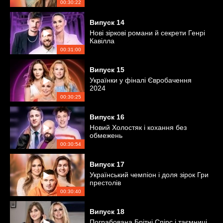
00:30:22
Випуск
14
Нові зіркові романи й секрети Генрі
Кавілла
00:31:00
Випуск
15
Українки у фіналі Євробачення
2024
00:30:25
Випуск
16
Новий Холостяк і кохання без
обмежень
00:30:54
Випуск
17
Український чемпіон і доля зірок Гри
престолів
00:30:40
Випуск
18
Пограбована Брітні Спірс і таємниці