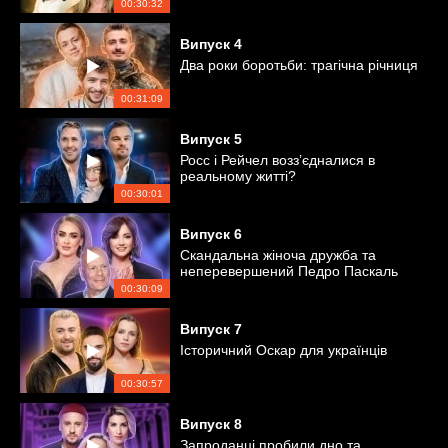
00:30:32
Випуск
4
Два роки боротьби: трагічна річниця
00:31:09
Випуск
5
Росс і Рейчел возз’єдналися в
реальному житті?
00:30:01
Випуск
6
Скандальна жіноча дружба та
неперевершений Педро Паскаль
00:30:09
Випуск
7
Історичний Оскар для українців
00:30:57
Випуск
8
Запроданці пробили дно та