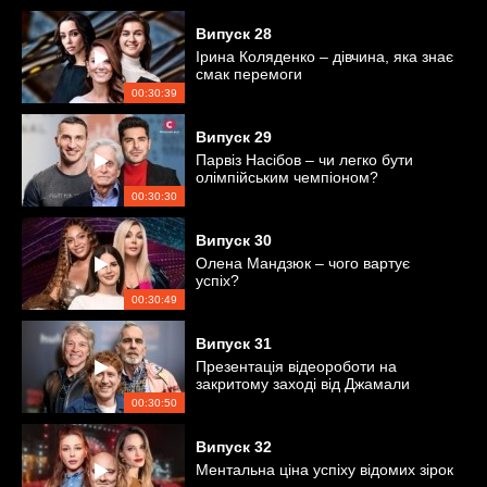
Випуск
28
Ірина Коляденко – дівчина, яка знає
смак перемоги
00:30:39
Випуск
29
Парвіз Насібов – чи легко бути
олімпійським чемпіоном?
00:30:30
Випуск
30
Олена Мандзюк – чого вартує
успіх?
00:30:49
Випуск
31
Презентація відеороботи на
закритому заході від Джамали
00:30:50
Випуск
32
Ментальна ціна успіху відомих зірок