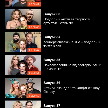
00:30:49
Випуск
33
Подробиці життя та творчості
артистки TAYANNA
00:30:45
Випуск
34
Концерт співачки KOLA – подробиці
життя зірок
00:30:47
Випуск
35
Найсокровенніше від блогерки Аліни
Шаманської
00:30:54
Випуск
36
Інтриги, скандали та конфлікти шоу-
бізнесу
00:30:52
Випуск
37