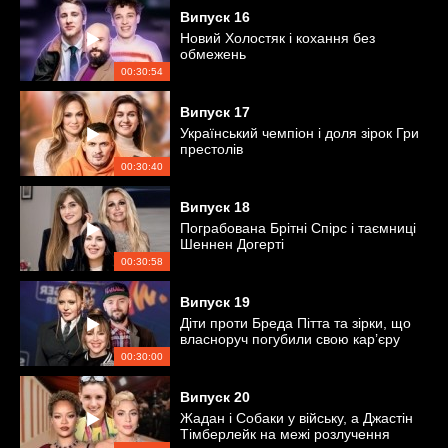
Випуск
16
Новий Холостяк і кохання без
обмежень
00:30:54
Випуск
17
Український чемпіон і доля зірок Гри
престолів
00:30:40
Випуск
18
Пограбована Брітні Спірс і таємниці
Шеннен Догерті
00:30:58
Випуск
19
Діти проти Бреда Пітта та зірки, що
власноруч погубили свою кар’єру
00:30:00
Випуск
20
Жадан і Собаки у війську, а Джастін
Тімберлейк на межі розлучення