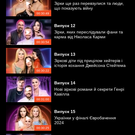
Зірки ще раз перевзулися та люди,
що показують війну
00:30:49
Випуск
12
Зірки, яких переслідували фани та
карма від Ніколаса Карми
00:30:54
Випуск
13
Зіркові діти під прицілом хейтерів і
історія кохання Джейсона Стейтема
00:30:22
Випуск
14
Нові зіркові романи й секрети Генрі
Кавілла
00:31:00
Випуск
15
Українки у фіналі Євробачення
2024
00:30:25