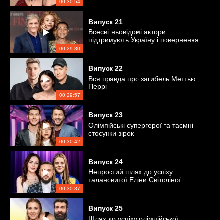
00:30:54
Випуск
21
Всесвітньовідомі актори
підтримують Україну і повернення
Соні Морозюк
00:29:30
Випуск
22
Вся правда про загибель Меттью
Перрі
00:29:57
Випуск
23
Олімпійські супергерої та таємні
стосунки зірок
00:30:42
Випуск
24
Непростий шлях до успіху
талановитої Еліни Світоліної
00:30:37
Випуск
25
Шлях до успіху олімпійської