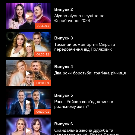
Випуск
2
Alyona alyona в суді та на
Євробаченні 2024
00:31:11
Випуск
3
Таємний роман Брітні Спірс та
передбачення від Полякових
00:30:32
Випуск
4
Два роки боротьби: трагічна річниця
00:31:09
Випуск
5
Росс і Рейчел возз’єдналися в
реальному житті?
00:30:01
Випуск
6
Скандальна жіноча дружба та