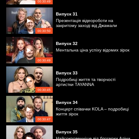
00:30:49
Випуск
31
Презентація відеороботи на
закритому заході від Джамали
00:30:50
Випуск
32
Ментальна ціна успіху відомих зірок
00:30:49
Випуск
33
Подробиці життя та творчості
артистки TAYANNA
00:30:45
Випуск
34
Концерт співачки KOLA – подробиці
життя зірок
00:30:47
Випуск
35
Найсокровенніше від блогерки Аліни