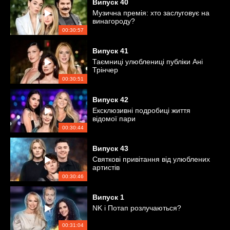
Випуск
40
Музична премія: хто заслуговує на
винагороду?
00:30:57
Випуск
41
Таємниці улюблениці публіки Ані
Трінчер
00:30:51
Випуск
42
Ексклюзивні подробиці життя
відомої пари
00:30:44
Випуск
43
Святкові привітання від улюблених
артистів
00:30:46
Випуск
1
NK і Потап розлучаються?
00:31:04