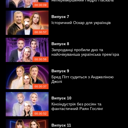
неперевершений Педро Паскаль
00:30:09
Випуск
7
Історичний Оскар для українців
00:30:57
Випуск
8
Запроданці пробили дно та
найочікуваніша українська прем’єра
00:30:56
Випуск
9
Бред Пітт судиться з Анджеліною
Джолі
00:30:37
Випуск
10
Кіноіндустрія без росіян та
фантастичний Раян Гослінг
00:30:52
Випуск
11