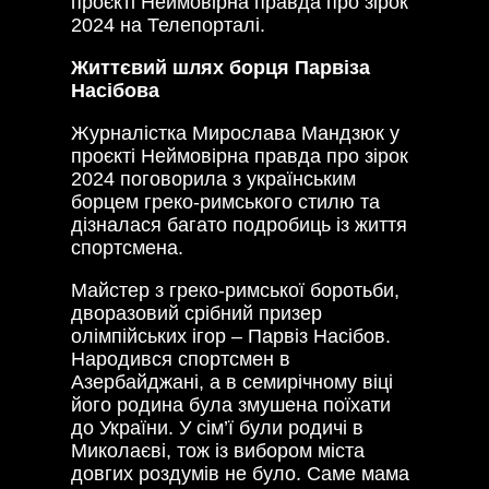
проєкті Неймовірна правда про зірок
2024 на Телепорталі.
Життєвий шлях борця Парвіза
Насібова
Журналістка Мирослава Мандзюк у
проєкті Неймовірна правда про зірок
2024 поговорила з українським
борцем греко-римського стилю та
дізналася багато подробиць із життя
спортсмена.
Майстер з греко-римської боротьби,
дворазовий срібний призер
олімпійських ігор – Парвіз Насібов.
Народився спортсмен в
Азербайджані, а в семирічному віці
його родина була змушена поїхати
до України. У сім’ї були родичі в
Миколаєві, тож із вибором міста
довгих роздумів не було. Саме мама