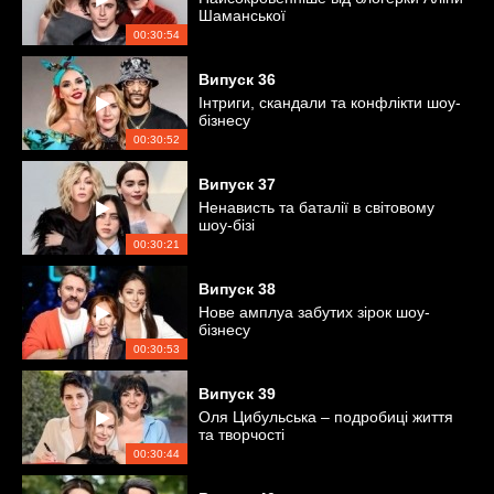
Шаманської
00:30:54
Випуск
36
Інтриги, скандали та конфлікти шоу-
бізнесу
00:30:52
Випуск
37
Ненависть та баталії в світовому
шоу-бізі
00:30:21
Випуск
38
Нове амплуа забутих зірок шоу-
бізнесу
00:30:53
Випуск
39
Оля Цибульська – подробиці життя
та творчості
00:30:44