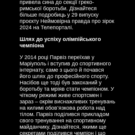
привела сина до секції греко-
римської боротьби. Дізнайтеся
більше подробиць у 29 випуску
проєкту Неймовірна правда про зірок
2024 на Телепорталі.
Шлях до успіху олімпійського
чемпіона
У 2014 році Парвіз переїхав у
Маріуполь і вступив до спортивного
інтернату, саме з цього й почався
його шлях до професійного спорту.
Насібов ще тоді був закоханий у
боротьбу та мріяв стати чемпіоном. У
чіткому режимі живе спортсмен і
зараз – окрім виснажливих тренувань
на килимі обов’язкова робота над
тілом. Парвіз поділився прикладом
свого тренування на спортивному
майданчику. Дізнайтеся, якими ще
секретами поділився чемпіон і що