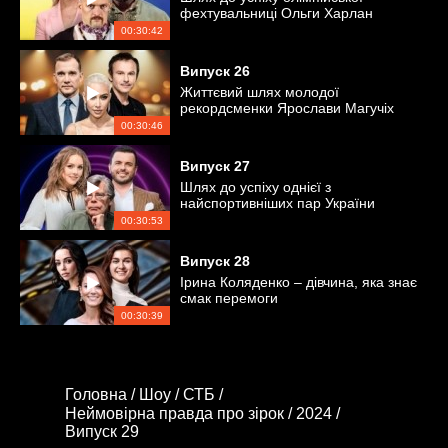
фехтувальниці Ольги Харлан
00:30:42
Випуск
26
Життєвий шлях молодої
рекордсменки Ярослави Магучіх
00:30:46
Випуск
27
Шлях до успіху однієї з
найспортивніших пар України
00:30:53
Випуск
28
Ірина Коляденко – дівчина, яка знає
смак перемоги
00:30:39
Головна /
Шоу /
СТБ /
Неймовірна правда про зірок /
2024 /
Випуск 29