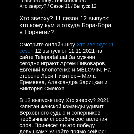
Главная /
Шоу /
Новый канал /
Хто зверху? /
Сезон 11 /
Выпуск 12
Хто зверху? 11 сезон 12 выпуск:
кто кому кум и откуда Бора-Бора
в Норвегии?
Смотрите онлайн-шоу
Хто зверху? 11
сезон
12 выпуск от 11.11.2021 на
сайте Teleportal.ua!
За мужчин
сегодня играют Артем Пивоваров,
Евгений Клопотенко и MÉLOVIN. На
стороне Леси Никитюк – Мила
Еремеева, Александра Зарицкая и
Виктория Смеюха.
В 12 выпуске шоу Хто зверху? 2021
капитан женской команды удивит
Верховного судью и соперников
необычным способом составления
слов. Принесет ли это победу
девушкам? Узнайте прямо сейчас!