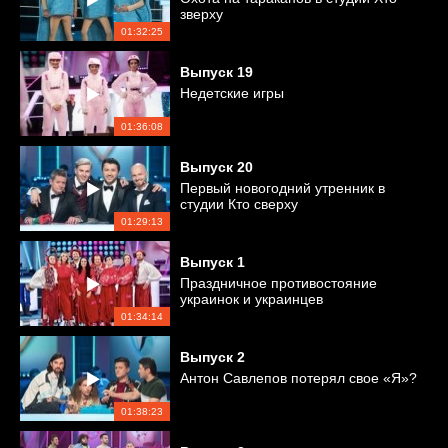
зверху
01:32:25
Выпуск
19
Недетские игры
01:36:08
Выпуск
20
Первый новогодний утренник в
студии Кто сверху
01:29:13
Выпуск
1
Праздничное противостояние
украинок и украинцев
01:34:14
Выпуск
2
Антон Савлепов потерял свое «Я»?
01:38:23