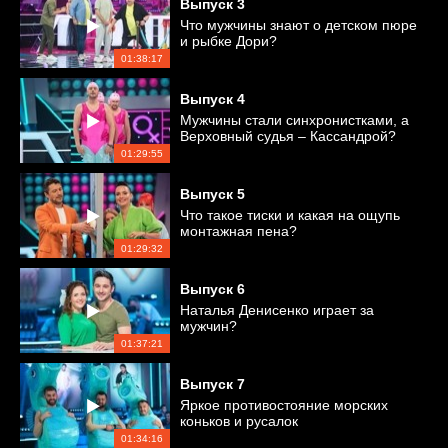
Выпуск
3
Что мужчины знают о детском пюре
и рыбке Дори?
01:38:17
Выпуск
4
Мужчины стали синхронистками, а
Верховный судья – Кассандрой?
01:29:55
Выпуск
5
Что такое тиски и какая на ощупь
монтажная пена?
01:29:32
Выпуск
6
Наталья Денисенко играет за
мужчин?
01:37:21
Выпуск
7
Яркое противостояние морских
коньков и русалок
01:34:16