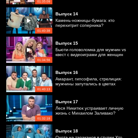
01:35:09
Выпуск
14
Камень-ножницы-бумага: кто
перехитрит соперника?
01:40:38
Выпуск
15
Бьюти-головоломка для мужчин vs
квест с видеоиграми для женщин
01:34:56
Выпуск
16
Амарант, гипсофила, стрелиция:
мужчины запутались в цветах
01:40:13
Выпуск
17
Леся Никитюк устраивает личную
жизнь с Михаилом Заливако?
01:32:18
Выпуск
18
Охота на тараканов в студии Хто