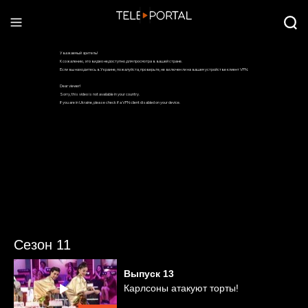
Сезон 11
Выпуск
13
Карлсоны атакуют торты!