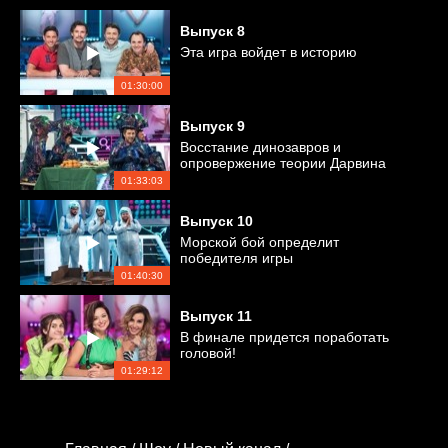
Выпуск
8
Эта игра войдет в историю
01:30:00
Выпуск
9
Восстание динозавров и
опровержение теории Дарвина
01:33:03
Выпуск
10
Морской бой определит
победителя игры
01:40:30
Выпуск
11
В финале придется поработать
головой!
01:29:12