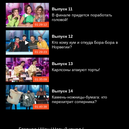
Выпуск
11
В финале придется поработать
головой!
01:29:12
Выпуск
12
Кто кому кум и откуда Бора-Бора в
Норвегии?
01:29:23
Выпуск
13
Карлсоны атакуют торты!
01:35:09
Выпуск
14
Камень-ножницы-бумага: кто
перехитрит соперника?
01:40:38