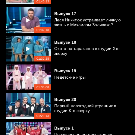
01:40:13
Выпуск
17
Леся Никитюк устраивает личную
жизнь с Михаилом Заливако?
01:32:18
Выпуск
18
Охота на тараканов в студии Хто
зверху
01:32:25
Выпуск
19
Недетские игры
01:36:08
Выпуск
20
Первый новогодний утренник в
студии Кто сверху
01:29:13
Выпуск
1
Праздничное противостояние