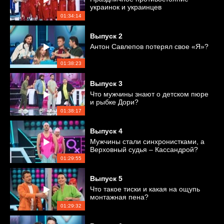
украинок и украинцев
01:34:14
Выпуск
2
Антон Савлепов потерял свое «Я»?
01:38:23
Выпуск
3
Что мужчины знают о детском пюре
и рыбке Дори?
01:38:17
Выпуск
4
Мужчины стали синхронистками, а
Верховный судья – Кассандрой?
01:29:55
Выпуск
5
Что такое тиски и какая на ощупь
монтажная пена?
01:29:32