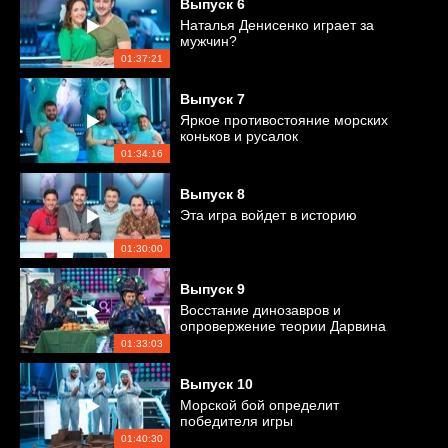
Выпуск
6
Наталья Денисенко играет за
мужчин?
01:37:21
Выпуск
7
Яркое противостояние морских
коньков и русалок
01:34:16
Выпуск
8
Эта игра войдет в историю
01:30:00
Выпуск
9
Восстание динозавров и
опровержение теории Дарвина
01:33:03
Выпуск
10
Морской бой определит
победителя игры
01:40:30