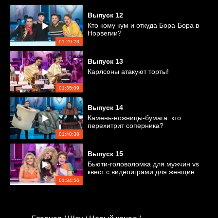
Выпуск
12
Кто кому кум и откуда Бора-Бора в
Норвегии?
01:29:23
Выпуск
13
Карлсоны атакуют торты!
01:35:09
Выпуск
14
Камень-ножницы-бумага: кто
перехитрит соперника?
01:40:38
Выпуск
15
Бьюти-головоломка для мужчин vs
квест с видеоиграми для женщин
01:34:56