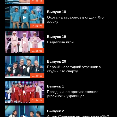
01:32:18
Выпуск
18
Охота на тараканов в студии Хто
зверху
01:32:25
Выпуск
19
Недетские игры
01:36:08
Выпуск
20
Первый новогодний утренник в
студии Кто сверху
01:29:13
Выпуск
1
Праздничное противостояние
украинок и украинцев
01:34:14
Выпуск
2
Антон Савлепов потерял свое «Я»?