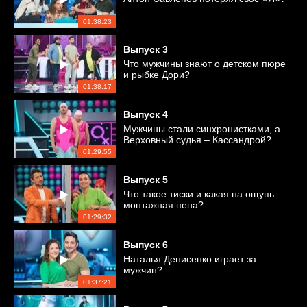
01:38:23
Выпуск
3
Что мужчины знают о детском пюре
и рыбке Дори?
01:38:17
Выпуск
4
Мужчины стали синхронистками, а
Верховный судья – Кассандрой?
01:29:55
Выпуск
5
Что такое тиски и какая на ощупь
монтажная пена?
01:29:32
Выпуск
6
Наталья Денисенко играет за
мужчин?
01:37:21