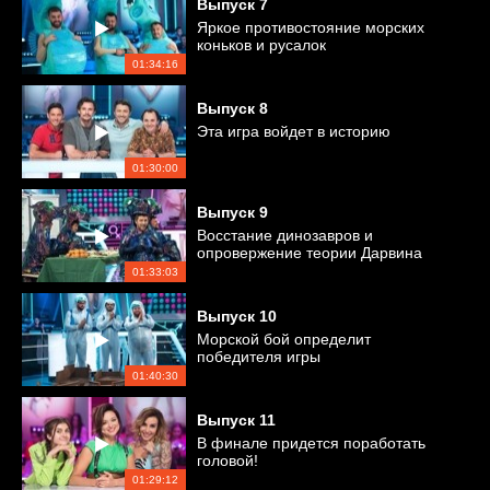
Выпуск
7
Яркое противостояние морских
коньков и русалок
01:34:16
Выпуск
8
Эта игра войдет в историю
01:30:00
Выпуск
9
Восстание динозавров и
опровержение теории Дарвина
01:33:03
Выпуск
10
Морской бой определит
победителя игры
01:40:30
Выпуск
11
В финале придется поработать
головой!
01:29:12