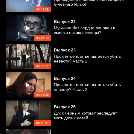
6-летнего Илью!
00:44:38
Выпуск
22
Мужчина без сердца виновен в
смерти пятиклассницы?
00:46:19
Выпуск
23
Проклятое платье пытается убить
невесту? Часть 1
00:43:12
Выпуск
24
Проклятое платье пытается убить
невесту? Часть 2
00:43:38
Выпуск
25
Дух с черным котом преследует
мать двоих детей
00:45:27