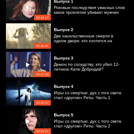
Выпуск
1
Роковые последствия ужасных слов:
какое проклятие убивает мужчин
Анастасии?
00:44:17
Выпуск
2
Две насильственные смерти в
одном дворе: кто охотится на
девочек?
00:45:47
Выпуск
3
Демон по соседству: кто убил 12-
летнюю Катю Добродий?
00:47:08
Выпуск
4
Игры со смертью: дух с того света
стал «другом» Риты. Часть 1
00:45:37
Выпуск
5
Игры со смертью: дух с того света
стал «другом» Риты. Часть 2
00:44:21