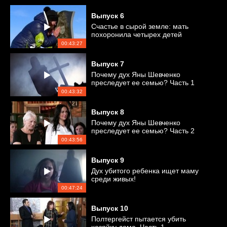
Выпуск
6
Счастье в сырой земле: мать
похоронила четырех детей
00:43:27
Выпуск
7
Почему дух Яны Шевченко
преследует ее семью? Часть 1
00:43:32
Выпуск
8
Почему дух Яны Шевченко
преследует ее семью? Часть 2
00:43:56
Выпуск
9
Дух убитого ребенка ищет маму
среди живых!
00:47:24
Выпуск
10
Полтергейст пытается убить