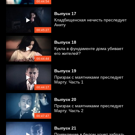
00:44:54
Выпуск
17
Кладбищенская нечисть преследует
Аниту
00:45:27
Выпуск
18
Кукла в фундаменте дома убивает
его жителей?
00:44:44
Выпуск
19
Призрак с маятниками преследует
Марту. Часть 1
00:44:17
Выпуск
20
Призрак с маятниками преследует
Марту. Часть 2
00:47:47
Выпуск
21
Привидение в белом хочет забрать