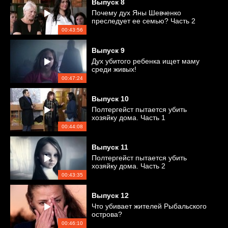
Выпуск
8
Почему дух Яны Шевченко
преследует ее семью? Часть 2
00:43:56
Выпуск
9
Дух убитого ребенка ищет маму
среди живых!
00:47:24
Выпуск
10
Полтергейст пытается убить
хозяйку дома. Часть 1
00:44:08
Выпуск
11
Полтергейст пытается убить
хозяйку дома. Часть 2
00:43:35
Выпуск
12
Что убивает жителей Рыбальского
острова?
00:46:10