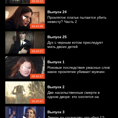
00:43:12
Выпуск
24
Проклятое платье пытается убить
невесту? Часть 2
00:43:38
Выпуск
25
Дух с черным котом преследует
мать двоих детей
00:45:27
Выпуск
1
Роковые последствия ужасных слов:
какое проклятие убивает мужчин
Анастасии?
00:44:17
Выпуск
2
Две насильственные смерти в
одном дворе: кто охотится на
девочек?
00:45:47
Выпуск
3
Демон по соседству: кто убил 12-