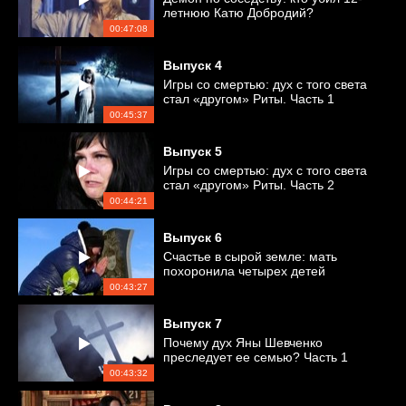
летнюю Катю Добродий?
00:47:08
Выпуск
4
Игры со смертью: дух с того света
стал «другом» Риты. Часть 1
00:45:37
Выпуск
5
Игры со смертью: дух с того света
стал «другом» Риты. Часть 2
00:44:21
Выпуск
6
Счастье в сырой земле: мать
похоронила четырех детей
00:43:27
Выпуск
7
Почему дух Яны Шевченко
преследует ее семью? Часть 1
00:43:32