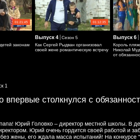
01:21:45
01:12:35
Выпуск
4
Выпуск
6
Сезон 5
 детей законам
Как Сергей Рыдван организовал
Король пляж
своей жене романтическую встречу
Николай Муд
от обязанно
к 1
о впервые столкнулся с обязаннос
 папа! Юрий Головко – директор местной школы. В де
иректором. Юрий очень гордится своей работой и заб
 без жены, его ждала масса испытаний! На конкурсе