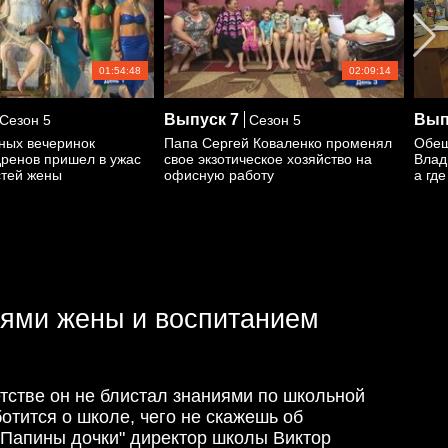
01:54:48
02:09:14
Выпуск
7
Вып
Сезон 5
Сезон 5
ных вечеринок
Папа Сергей Коваленко променял
Обещ
ренов пришел в ужас
свое экзотическое хозяйство на
Влад
стей жены
офисную работу
а гд
тями жены и воспитанием
тстве он не блистал знаниями по школьной
отится о школе, чего не скажешь об
 "Папины дочки" директор школы Виктор