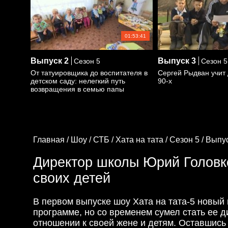
01:53:41
Выпуск
2
Выпуск
3
Сезон 5
Сезон 5
От татуировщика до воспитателя в
Сергей Рыдван учит
детском саду: нелегкий путь
90-х
возвращения в семью папы
Главная /
Шоу /
СТБ /
Хата на тата /
Сезон 5 /
Выпус
Директор школы Юрий Головк
своих детей
В первом выпуске шоу Хата на тата-5 новый
программе, но со временем сумел стать ее д
отношении к своей жене и детям. Оставшись