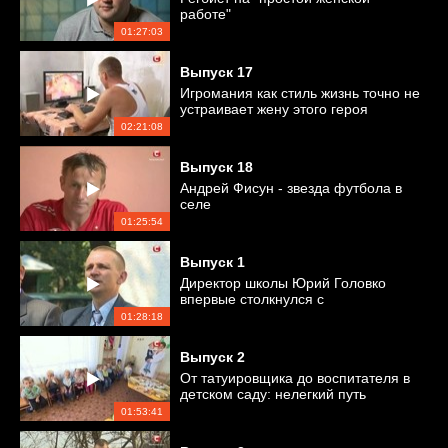
работе"
01:27:03
Выпуск
17
Игромания как стиль жизнь точно не
устраивает жену этого героя
02:21:08
Выпуск
18
Андрей Фисун - звезда футбола в
селе
01:25:54
Выпуск
1
Директор школы Юрий Головко
впервые столкнулся с
обязанностями жены и
01:28:18
воспитанием своих детей
Выпуск
2
От татуировщика до воспитателя в
детском саду: нелегкий путь
возвращения в семью папы
01:53:41