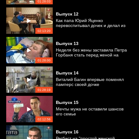
01:28:03
Выпуск
12
Как папа Юрий Яценко
перевоспитывал дочек и делал из
них настоящих леди
02:13:20
Выпуск
13
Неделя без жены заставила Петра
Горбаня стать перед женой на
колени
01:28:00
Выпуск
14
Виталий Багин впервые поменял
памперс своей дочке
01:28:19
Выпуск
15
Мечты мужа не оставили шансов
его семье
02:12:56
Выпуск
16
Регбист на "простой женской