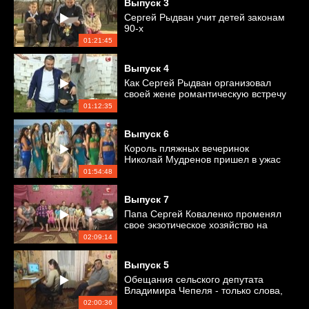
Выпуск
3
Сергей Рыдван учит детей законам
90-х
01:21:45
Выпуск
4
Как Сергей Рыдван организовал
своей жене романтическую встречу
01:12:35
Выпуск
6
Король пляжных вечеринок
Николай Мудренов пришел в ужас
от обязанностей жены
01:54:48
Выпуск
7
Папа Сергей Коваленко променял
свое экзотическое хозяйство на
офисную работу
02:09:14
Выпуск
5
Обещания сельского депутата
Владимира Чепеля - только слова,
а где действия?
02:00:36