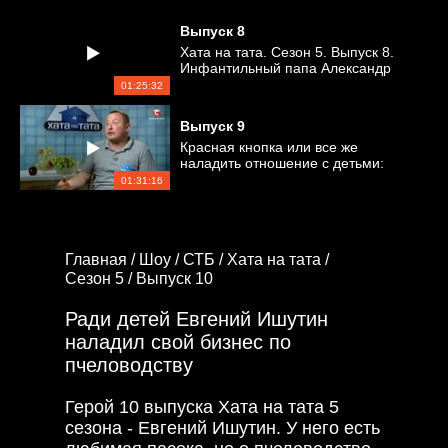
Выпуск
8
Хата на тата. Сезон 5. Выпуск 8.
Инфантильный папа Александр
Пинчук наконец-то повзрослел и
01:25:32
начал заниматься детьми
Выпуск
9
Красная кнопка или все же
наладить отношение с детьми:
выбор папы Вадима Васильченко
01:31:16
Главная /
Шоу /
СТБ /
Хата на тата /
Сезон 5 /
Выпуск 10
Ради детей Евгений Ишутин
наладил свой бизнес по
пчеловодству
Герой 10 выпуска Хата на тата 5
сезона - Евгений Ишутин. У него есть