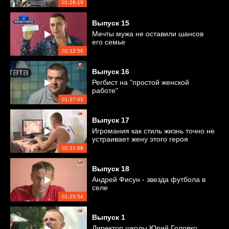
01:28:19
Выпуск
15
Мечты мужа не оставили шансов
его семье
02:12:56
Выпуск
16
Регбист на "простой женской
работе"
01:27:03
Выпуск
17
Игромания как стиль жизнь точно не
устраивает жену этого героя
02:21:08
Выпуск
18
Андрей Фисун - звезда футбола в
селе
01:25:54
Выпуск
1
Директор школы Юрий Головко