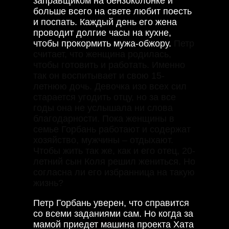
заправщиком на бензоколонке и
больше всего на свете любит поесть
и поспать. Каждый день его жена
проводит долгие часы на кухне,
чтобы прокормить мужа-обжору.
Петр
считает, что женщина родилась,
чтобы готовить и работать. Именно
так он воспитывает и свою 15-
летнюю дочь. Девочка изо всех сил
старается угодить отцу, но за все
годы она не услышала ни слова
благодарности. Пока женщины в
семье Горбань работают и содержат
хозяйство, мужчины – отдыхают.
Чтобы жить так же, как и его отец, 20-
летний сын Коля решил жениться. Но
согласна ли его избранница на такую
жизнь?
Петр Горбань уверен, что справится
со всеми заданиями сам. Но когда за
мамой приедет машина проекта Хата