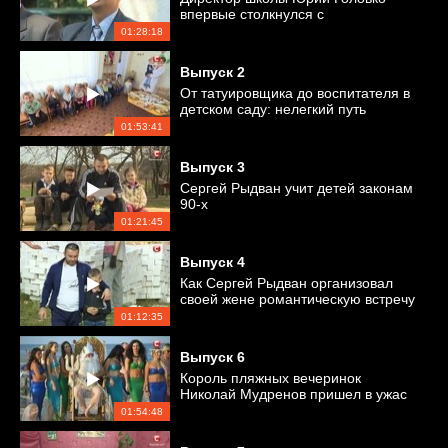
впервые столкнулся с
обязанностями жены и
01:28:18
воспитанием своих детей
Выпуск
2
От татуировщика до воспитателя в
детском саду: нелегкий путь
возвращения в семью папы
01:53:41
Выпуск
3
Сергей Рыдван учит детей законам
90-х
01:21:45
Выпуск
4
Как Сергей Рыдван организовал
своей жене романтическую встречу
01:12:35
Выпуск
6
Король пляжных вечеринок
Николай Мудренов пришел в ужас
от обязанностей жены
01:54:48