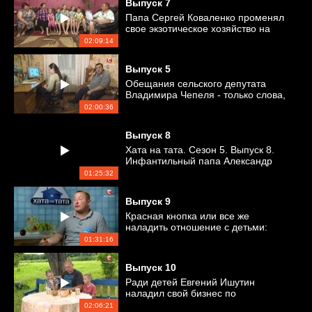
Выпуск
7
Папа Сергей Коваленко променял
свое экзотическое хозяйство на
офисную работу
02:09:14
Выпуск
5
Обещания сельского депутата
Владимира Чепеля - только слова,
а где действия?
02:00:36
Выпуск
8
Хата на тата. Сезон 5. Выпуск 8.
Инфантильный папа Александр
Пинчук наконец-то повзрослел и
01:25:32
начал заниматься детьми
Выпуск
9
Красная кнопка или все же
наладить отношение с детьми:
выбор папы Вадима Васильченко
01:31:16
Выпуск
10
Ради детей Евгений Ишутин
наладил свой бизнес по
пчеловодству
02:06:21