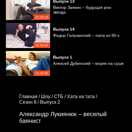
Выпуск
13
Виктор Заякин – будущая рок-
звезда
01:33:15
Выпуск
14
Федор Гальчанский – папа из 90-х
01:32:42
Выпуск
1
Алексей Дубинский – моряк на суше
01:29:30
Главная /
Шоу /
СТБ /
Хата на тата /
Сезон 8 /
Выпуск 2
Александр Лукиянюк – веселый
баянист