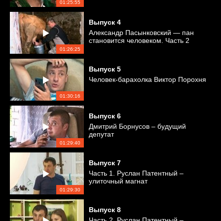
01:25:55
Выпуск
4
Александр Пасынковский — пан
становится человеком. Часть 2
01:26:25
Выпуск
5
Человек-барахолка Виктор Порохня
01:30:16
Выпуск
6
Дмитрий Борнусов – будущий
депутат
01:29:40
Выпуск
7
Часть 1. Руслан Патентный –
улиточный магнат
01:29:30
Выпуск
8
Часть 2. Руслан Патентный –