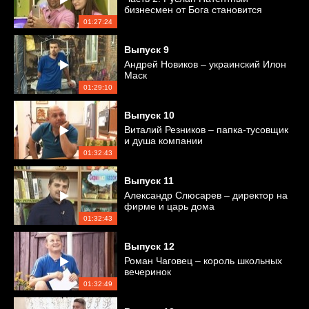
бизнесмен от Бога становится
простым рабочим
01:27:24
Выпуск
9
Андрей Новиков – украинский Илон
Маск
01:29:10
Выпуск
10
Виталий Резников – папка-тусовщик
и душа компании
01:32:43
Выпуск
11
Александр Слюсарев – директор на
фирме и царь дома
01:32:43
Выпуск
12
Роман Чаговец – король школьных
вечеринок
01:32:49