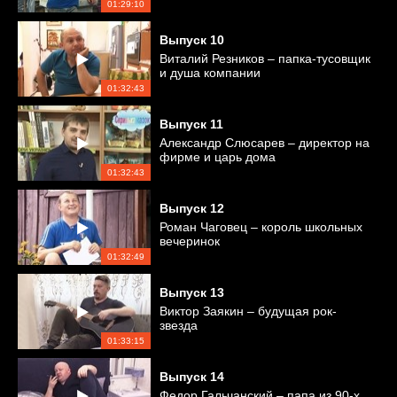
01:29:10
Выпуск
10
Виталий Резников – папка-тусовщик
и душа компании
01:32:43
Выпуск
11
Александр Слюсарев – директор на
фирме и царь дома
01:32:43
Выпуск
12
Роман Чаговец – король школьных
вечеринок
01:32:49
Выпуск
13
Виктор Заякин – будущая рок-
звезда
01:33:15
Выпуск
14
Федор Гальчанский – папа из 90-х