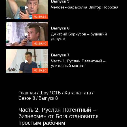
Выпуск
5
Человек-барахолка Виктор Порохня
01:30:16
Выпуск
6
Дмитрий Борнусов – будущий
депутат
01:29:40
Выпуск
7
Часть 1. Руслан Патентный –
улиточный магнат
01:29:30
Главная /
Шоу /
СТБ /
Хата на тата /
Сезон 8 /
Выпуск 8
Часть 2. Руслан Патентный –
бизнесмен от Бога становится
простым рабочим