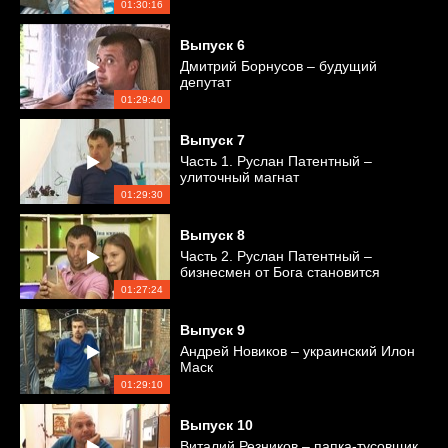
01:30:16
Выпуск
6
Дмитрий Борнусов – будущий
депутат
01:29:40
Выпуск
7
Часть 1. Руслан Патентный –
улиточный магнат
01:29:30
Выпуск
8
Часть 2. Руслан Патентный –
бизнесмен от Бога становится
простым рабочим
01:27:24
Выпуск
9
Андрей Новиков – украинский Илон
Маск
01:29:10
Выпуск
10
Виталий Резников – папка-тусовщик