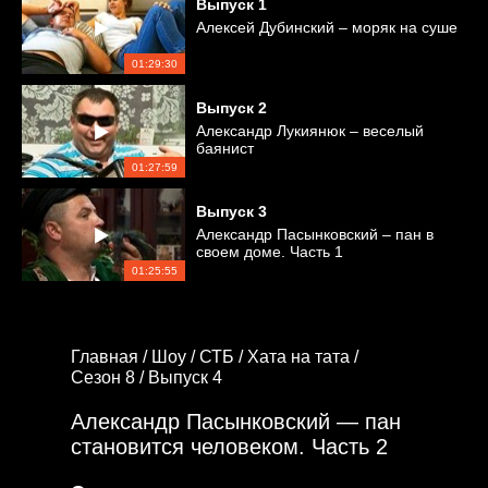
Выпуск
1
Алексей Дубинский – моряк на суше
01:29:30
Выпуск
2
Александр Лукиянюк – веселый
баянист
01:27:59
Выпуск
3
Александр Пасынковский – пан в
своем доме. Часть 1
01:25:55
Главная /
Шоу /
СТБ /
Хата на тата /
Сезон 8 /
Выпуск 4
Александр Пасынковский — пан
становится человеком. Часть 2