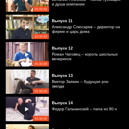
и душа компании
01:32:43
Выпуск
11
Александр Слюсарев – директор на
фирме и царь дома
01:32:43
Выпуск
12
Роман Чаговец – король школьных
вечеринок
01:32:49
Выпуск
13
Виктор Заякин – будущая рок-
звезда
01:33:15
Выпуск
14
Федор Гальчанский – папа из 90-х
01:32:42