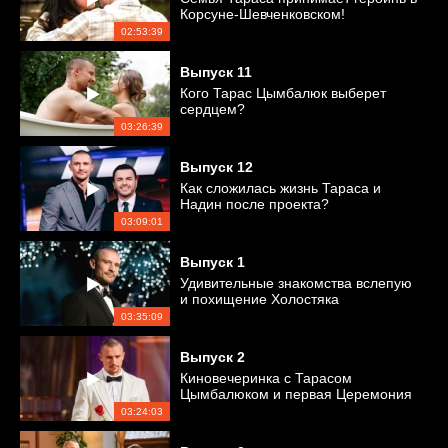
Корсуне-Шевченковском!
02:53:39
Выпуск
11
Кого Тарас Цымбалюк выберет
сердцем?
03:26:39
Выпуск
12
Как сложилась жизнь Тараса и
Надин после проекта?
03:09:01
Выпуск
1
Удивительные знакомства вслепую
и похищение Холостяка
03:35:09
Выпуск
2
Киновечеринка с Тарасом
Цымбалюком и первая Церемония
роз
03:24:03