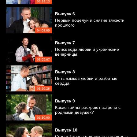
03:29:13
Выпуск
6
Первый поцелуй и снятие тяжести
прошлого
04:08:00
Выпуск
7
Поиск кода любви и украинские
вечерницы
03:55:07
Выпуск
8
Пять языков любви и разбитые
сердца
03:29:28
Выпуск
9
Какие тайны раскроют встречи с
родными девушек?
03:30:00
Выпуск
10
Семья Тараса принимает героинь в