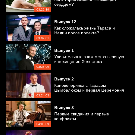
сердцем?
03:26:39
Выпуск
12
Как сложилась жизнь Тараса и
Надин после проекта?
03:09:01
Выпуск
1
Удивительные знакомства вслепую
и похищение Холостяка
03:35:09
Выпуск
2
Киновечеринка с Тарасом
Цымбалюком и первая Церемония
роз
03:24:03
Выпуск
3
Первые свидания и первые
конфликты
04:03:09