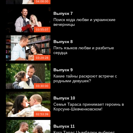
04:08:00
Выпуск
7
Поиск кода любви и украинские
вечерницы
03:55:07
Выпуск
8
Пять языков любви и разбитые
сердца
03:29:28
Выпуск
9
Какие тайны раскроют встречи с
родными девушек?
03:30:00
Выпуск
10
Семья Тараса принимает героинь в
Корсуне-Шевченковском!
02:53:39
Выпуск
11
Кого Тарас Цымбалюк выберет