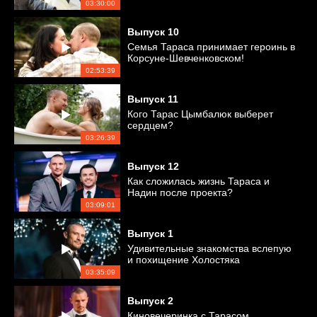
03:30:00
Выпуск
10
Семья Тараса принимает героинь в
Корсуне-Шевченковском!
02:53:39
Выпуск
11
Кого Тарас Цымбалюк выберет
сердцем?
03:26:39
Выпуск
12
Как сложилась жизнь Тараса и
Надин после проекта?
03:09:01
Выпуск
1
Удивительные знакомства вслепую
и похищение Холостяка
03:35:09
Выпуск
2
Киновечеринка с Тарасом