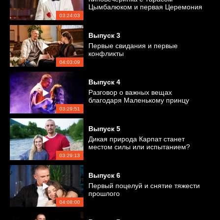
Цымбалюком и первая Церемония
роз
03:24:03
Выпуск
3
Первые свидания и первые
конфликты
04:03:09
Выпуск
4
Разговор о важных вещах
благодаря Маленькому принцу
03:29:51
Выпуск
5
Дикая природа Карпат станет
местом силы или испытанием?
03:29:13
Выпуск
6
Первый поцелуй и снятие тяжести
прошлого
04:08:00