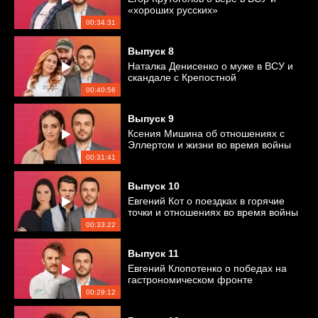
«хороших русских»
00:34:31
Выпуск
8
Наталка Денисенко о муже в ВСУ и
скандале с Крепостной
00:40:56
Выпуск
9
Ксения Мишина об отношениях с
Эллертом и жизни во время войны
00:31:41
Выпуск
10
Евгений Кот о поездках в горячие
точки и отношениях во время войны
00:33:22
Выпуск
11
Евгений Клопотенко о победах на
гастрономическом фронте
00:29:12