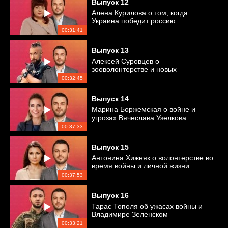
Выпуск
12
Алена Курилова о том, когда
Украина победит россию
00:31:41
Выпуск
13
Алексей Суровцев о
зооволонтерстве и новых
отношениях
00:32:45
Выпуск
14
Марина Боржемская о войне и
угрозах Вячеслава Узелкова
00:37:33
Выпуск
15
Антонина Хижняк о волонтерстве во
время войны и личной жизни
00:37:53
Выпуск
16
Тарас Тополя об ужасах войны и
Владимире Зеленском
00:33:21