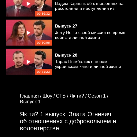
Вадим Карпьяк об отношениях на
расстоянии и наступлении из
Беларуси
00:36:32
Выпуск
27
Jerry Heil о своей миссии во время
войны и личной жизни
00:30:06
Выпуск
28
Тарас Цымбалюк о новом
украинском кино и личной жизни
00:31:23
Главная /
Шоу /
СТБ /
Як ти? /
Сезон 1 /
Выпуск 1
Як ти? 1 выпуск: Злата Огневич
об отношениях с добровольцем и
волонтерстве