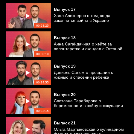
Выпуск
17
Хаял Алекперов о том, когда
закончится война в Украине
00:28:25
Выпуск
18
Анна Сагайдачная о хейте за
волонтерство и скандал с Оксаной
Байрак
00:30:10
Выпуск
19
Даниэль Салем о прощании с
жизнью и спасении ребенка
00:34:55
Выпуск
20
Светлана Тарабарова о
беременности в войну и оккупации
Херсона
00:32:15
Выпуск
21
Ольга Мартыновская о кулинарном