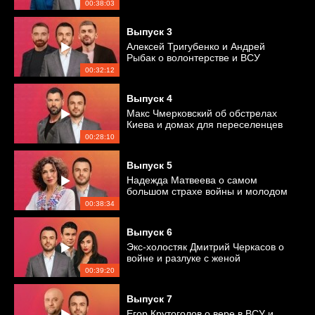
студенткой
00:38:03
Выпуск
3
Алексей Тригубенко и Андрей
Рыбак о волонтерстве и ВСУ
00:32:12
Выпуск
4
Макс Чмерковский об обстрелах
Киева и домах для переселенцев
00:28:10
Выпуск
5
Надежда Матвеева о самом
большом страхе войны и молодом
любимом
00:38:34
Выпуск
6
Экс-холостяк Дмитрий Черкасов о
войне и разлуке с женой
00:39:20
Выпуск
7
Егор Крутоголов о вере в ВСУ и