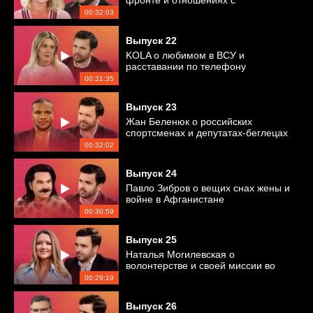
фронте и отношениях с
Ярославским
00:32:03
Выпуск
22
KOLA о любимом в ВСУ и
расставании по телефону
00:31:35
Выпуск
23
Жан Беленюк о российских
спортсменах и депутатах-беглецах
00:32:02
Выпуск
24
Павло Зибров о вещих снах жены и
войне в Афганистане
00:30:59
Выпуск
25
Наталья Могилевская о
волонтерстве и своей миссии во
время войны
00:29:19
Выпуск
26