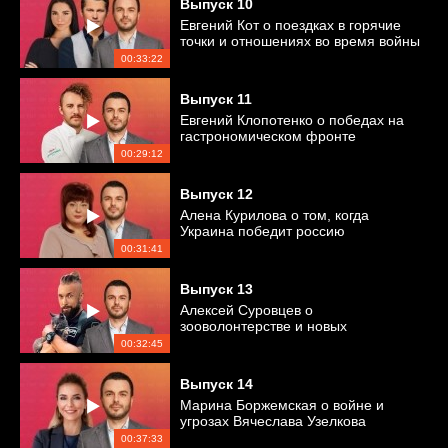
Выпуск
10
Евгений Кот о поездках в горячие
точки и отношениях во время войны
00:33:22
Выпуск
11
Евгений Клопотенко о победах на
гастрономическом фронте
00:29:12
Выпуск
12
Алена Курилова о том, когда
Украина победит россию
00:31:41
Выпуск
13
Алексей Суровцев о
зооволонтерстве и новых
отношениях
00:32:45
Выпуск
14
Марина Боржемская о войне и
угрозах Вячеслава Узелкова
00:37:33