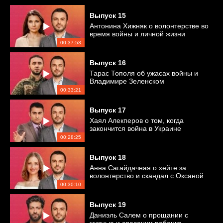
Выпуск
15
Антонина Хижняк о волонтерстве во
время войны и личной жизни
00:37:53
Выпуск
16
Тарас Тополя об ужасах войны и
Владимире Зеленском
00:33:21
Выпуск
17
Хаял Алекперов о том, когда
закончится война в Украине
00:28:25
Выпуск
18
Анна Сагайдачная о хейте за
волонтерство и скандал с Оксаной
Байрак
00:30:10
Выпуск
19
Даниэль Салем о прощании с