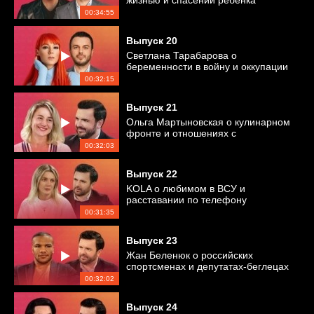
жизнью и спасении ребенка
00:34:55
Выпуск
20
Светлана Тарабарова о
беременности в войну и оккупации
Херсона
00:32:15
Выпуск
21
Ольга Мартыновская о кулинарном
фронте и отношениях с
Ярославским
00:32:03
Выпуск
22
KOLA о любимом в ВСУ и
расставании по телефону
00:31:35
Выпуск
23
Жан Беленюк о российских
спортсменах и депутатах-беглецах
00:32:02
Выпуск
24