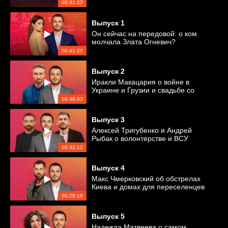
00:31:23
Выпуск
1
Он сейчас на передовой: о ком
молчала Злата Огневич?
00:41:20
Выпуск
2
Иракли Макацария о войне в
Украине и Грузии и свадьбе со
студенткой
00:38:03
Выпуск
3
Алексей Тригубенко и Андрей
Рыбак о волонтерстве и ВСУ
00:32:12
Выпуск
4
Макс Чмерковский об обстрелах
Киева и домах для переселенцев
00:28:10
Выпуск
5
Надежда Матвеева о самом