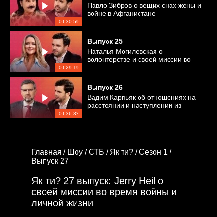
Павло Зибров о вещих снах жены и
войне в Афганистане
00:30:59
Выпуск
25
Наталья Могилевская о
волонтерстве и своей миссии во
время войны
00:29:19
Выпуск
26
Вадим Карпьяк об отношениях на
расстоянии и наступлении из
Беларуси
00:36:32
Главная /
Шоу /
СТБ /
Як ти? /
Сезон 1 /
Выпуск 27
Як ти? 27 выпуск: Jerry Heil о
своей миссии во время войны и
личной жизни