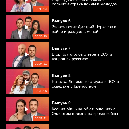
большом страхе войны и молодом
любимом
00:38:34
Выпуск
6
Экс-холостяк Дмитрий Черкасов о
войне и разлуке с женой
00:39:20
Выпуск
7
Егор Крутоголов о вере в ВСУ и
«хороших русских»
00:34:31
Выпуск
8
Наталка Денисенко о муже в ВСУ и
скандале с Крепостной
00:40:56
Выпуск
9
Ксения Мишина об отношениях с
Эллертом и жизни во время войны
00:31:41