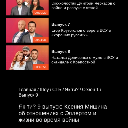
Экс-холостяк Дмитрий Черкасов о
войне и разлуке с женой
00:39:20
Выпуск
7
Егор Крутоголов о вере в ВСУ и
«хороших русских»
00:34:31
Выпуск
8
Наталка Денисенко о муже в ВСУ и
скандале с Крепостной
00:40:56
Главная /
Шоу /
СТБ /
Як ти? /
Сезон 1 /
Выпуск 9
Як ти? 9 выпуск: Ксения Мишина
об отношениях с Эллертом и
жизни во время войны