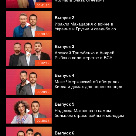
молчала Злата Огневич?
00:41:20
Выпуск
2
Иракли Макацария о войне в
Украине и Грузии и свадьбе со
студенткой
00:38:03
Выпуск
3
Алексей Тригубенко и Андрей
Рыбак о волонтерстве и ВСУ
00:32:12
Выпуск
4
Макс Чмерковский об обстрелах
Киева и домах для переселенцев
00:28:10
Выпуск
5
Надежда Матвеева о самом
большом страхе войны и молодом
любимом
00:38:34
Выпуск
6