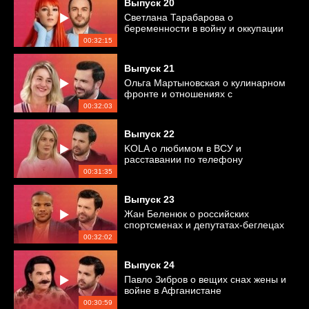
Выпуск
20
Светлана Тарабарова о
беременности в войну и оккупации
Херсона
00:32:15
Выпуск
21
Ольга Мартыновская о кулинарном
фронте и отношениях с
Ярославским
00:32:03
Выпуск
22
KOLA о любимом в ВСУ и
расставании по телефону
00:31:35
Выпуск
23
Жан Беленюк о российских
спортсменах и депутатах-беглецах
00:32:02
Выпуск
24
Павло Зибров о вещих снах жены и
войне в Афганистане
00:30:59