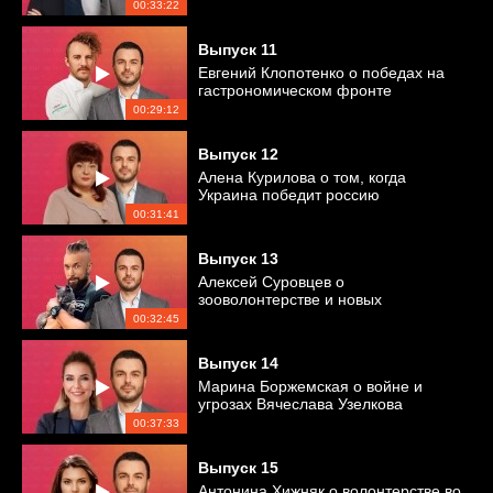
00:33:22
Выпуск
11
Евгений Клопотенко о победах на
гастрономическом фронте
00:29:12
Выпуск
12
Алена Курилова о том, когда
Украина победит россию
00:31:41
Выпуск
13
Алексей Суровцев о
зооволонтерстве и новых
отношениях
00:32:45
Выпуск
14
Марина Боржемская о войне и
угрозах Вячеслава Узелкова
00:37:33
Выпуск
15
Антонина Хижняк о волонтерстве во