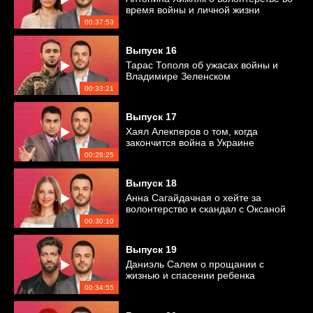
время войны и личной жизни
00:37:53
Выпуск
16
Тарас Тополя об ужасах войны и
Владимире Зеленском
00:33:21
Выпуск
17
Хаял Алекперов о том, когда
закончится война в Украине
00:28:25
Выпуск
18
Анна Сагайдачная о хейте за
волонтерство и скандал с Оксаной
Байрак
00:30:10
Выпуск
19
Даниэль Салем о прощании с
жизнью и спасении ребенка
00:34:55