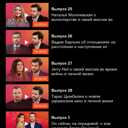
Выпуск
25
Наталья Могилевская о
волонтерстве и своей миссии во
время войны
00:29:19
Выпуск
26
Вадим Карпьяк об отношениях на
расстоянии и наступлении из
Беларуси
00:36:32
Выпуск
27
Jerry Heil о своей миссии во время
войны и личной жизни
00:30:06
Выпуск
28
Тарас Цымбалюк о новом
украинском кино и личной жизни
00:31:23
Выпуск
1
Он сейчас на передовой: о ком