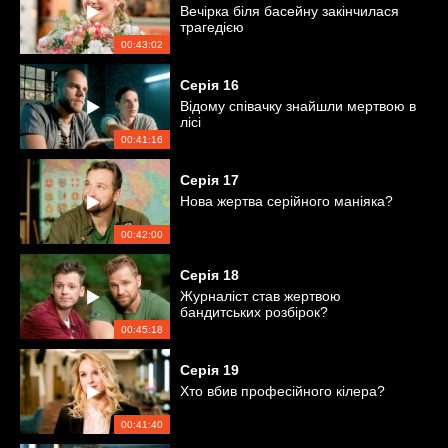
Вечірка біля басейну закінчилася
трагедією
00:43:02
Серія
16
Відому співачку знайшли мертвою в
лісі
00:41:16
Серія
17
Нова жертва серійного маніяка?
00:42:00
Серія
18
Журналіст став жертвою
бандитських розбірок?
00:45:18
Серія
19
Хто вбив професійного кілера?
00:41:40