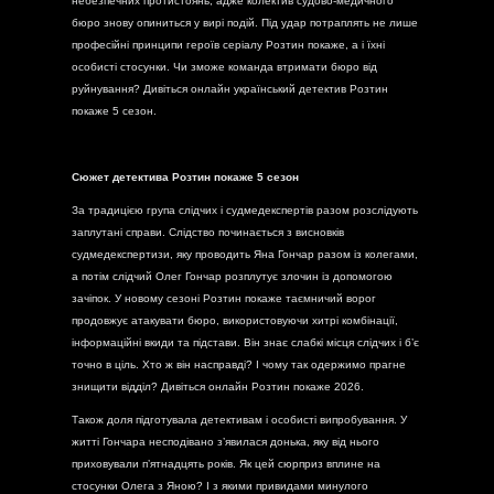
небезпечних протистоянь, адже колектив судово-медичного
бюро знову опиниться у вирі подій. Під удар потраплять не лише
професійні принципи героїв серіалу Розтин покаже, а і їхні
особисті стосунки. Чи зможе команда втримати бюро від
руйнування? Дивіться онлайн український детектив Розтин
покаже 5 сезон.
Сюжет детектива Розтин покаже 5 сезон
За традицією група слідчих і судмедекспертів разом розслідують
заплутані справи. Слідство починається з висновків
судмедекспертизи, яку проводить Яна Гончар разом із колегами,
а потім слідчий Олег Гончар розплутує злочин із допомогою
зачіпок. У новому сезоні Розтин покаже таємничий ворог
продовжує атакувати бюро, використовуючи хитрі комбінації,
інформаційні вкиди та підстави. Він знає слабкі місця слідчих і б’є
точно в ціль. Хто ж він насправді? І чому так одержимо прагне
знищити відділ? Дивіться онлайн Розтин покаже 2026.
Також доля підготувала детективам і особисті випробування. У
житті Гончара несподівано з’явилася донька, яку від нього
приховували п’ятнадцять років. Як цей сюрприз вплине на
стосунки Олега з Яною? І з якими привидами минулого