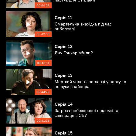
пастка для Світлани
00:44:09
Серія
11
Смертельна знахідка під час
риболовлі
00:42:58
Серія
12
Яну Гончар вбили?
00:43:11
Серія
13
Мертвий чоловік на лавці у парку та
пошуки снайпера
00:43:22
Серія
14
Загроза небезпечної епідемії та
співпраця з СБУ
00:41:35
Серія
15