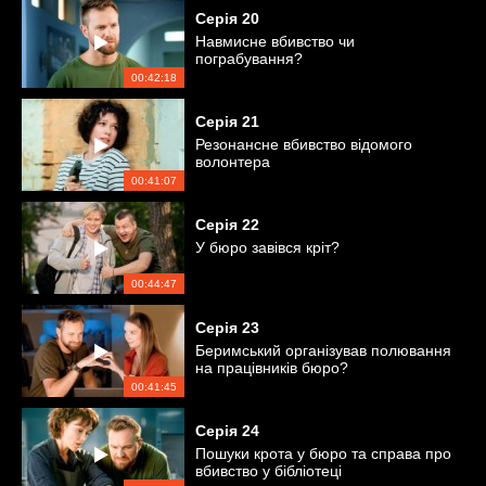
Серія
20
Навмисне вбивство чи
пограбування?
00:42:18
Серія
21
Резонансне вбивство відомого
волонтера
00:41:07
Серія
22
У бюро завівся кріт?
00:44:47
Серія
23
Беримський організував полювання
на працівників бюро?
00:41:45
Серія
24
Пошуки крота у бюро та справа про
вбивство у бібліотеці