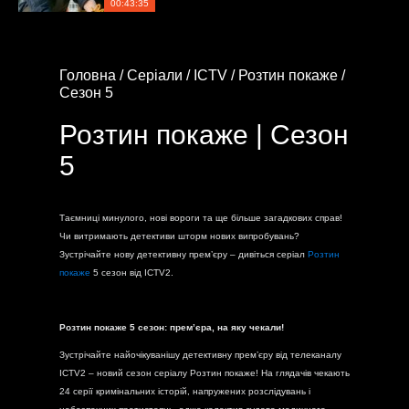
00:43:35
Головна /
Серіали /
ICTV /
Розтин покаже /
Сезон 5
Розтин покаже | Сезон
5
Таємниці минулого, нові вороги та ще більше загадкових справ!
Чи витримають детективи шторм нових випробувань?
Зустрічайте нову детективну прем’єру – дивіться серіал
Розтин
покаже
5 сезон від ICTV2.
Розтин покаже 5 сезон: прем’єра, на яку чекали!
Зустрічайте найочікуванішу детективну прем’єру від телеканалу
ICTV2 – новий сезон серіалу Розтин покаже! На глядачів чекають
24 серії кримінальних історій, напружених розслідувань і