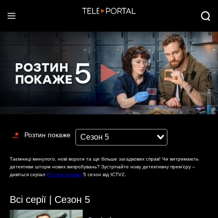
Розтин покаже
Таємниці минулого, нові вороги та ще більше загадкових справ! Чи витримають
детективи шторм нових випробувань? Зустрічайте нову детективну прем’єру –
дивіться серіал
Розтин покаже
5 сезон від ICTV2.
Всі серії |
Сезон 5
Розтин покаже 5 сезон: прем’єра, на яку чекали!
Зустрічайте найочікуванішу детективну прем’єру від телеканалу ICTV2 – новий