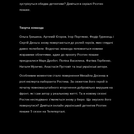
зустрінуться обидва детективи? Дивіться в серіалі Розтин
покаже.
Творча команда
Ольга Гришина, Артемій Єгоров, Ігор Портянко, Федір Гуринець і
Сергій Деньга знову повертаються до ролей героїв, яких глядачі
давно полюбили. Водночас команда поповниться новими
яскравими обличчями, адже до проєкту Розтин покаже
приєдналися Марк Дробот, Поліна Василина, Фатіма Горбенко,
Наталя Музичко, Анастасія Пустовіт та інші українські актори.
Особливим моментом стало повернення Михайла Досенка в
ролі експерта-лаборанта Ростика. За сюжетом його герой із
початку повномасштабного вторгнення добровільно вирушив на
фронт, як і сам актор у реальному житті. Та в новому сезоні
Ростик несподівано з’являється знову у бюро. Що змусило його
повернутися? Дивіться онлайн український детектив Розтин
покаже 5 сезон на Телепорталі.