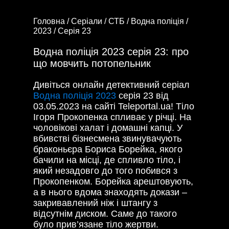
Головна /
Серіали /
СТБ /
Водна поліція /
2023 /
Серія 23
Водна поліція 2023 серія 23: про
що мовчить потопельник
Дивіться онлайн детективний серіал
Водна поліція 2023
серія 23 від
03.05.2023 на сайті Teleportal.ua! Тіло
Ігоря Прокопенка спливає у річці. На
чоловікові халат і домашні капці. У
вбивстві бізнесмена звинувачують
браконьєра Бориса Борейка, якого
бачили на місці, де спливло тіло, і
який незадовго до того побився з
Прокопенком. Борейка арештовують,
а в нього вдома знаходять докази –
закривавлений ніж і штангу з
відсутнім диском. Саме до такого
було прив’язане тіло жертви.