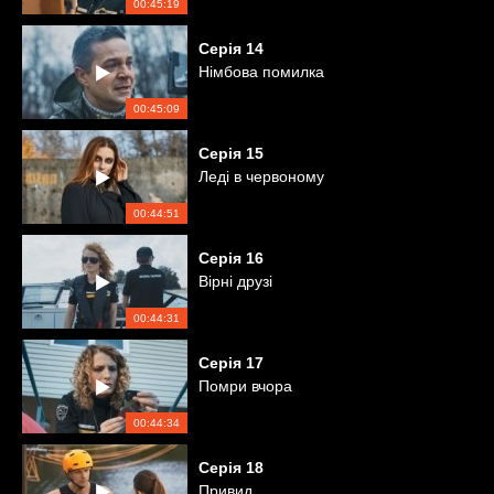
00:45:19
Серія
14
Німбова помилка
00:45:09
Серія
15
Леді в червоному
00:44:51
Серія
16
Вірні друзі
00:44:31
Серія
17
Помри вчора
00:44:34
Серія
18
Привид