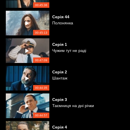
00:45:36
Серія
44
Полонянка
00:45:13
Серія
1
Чужим тут не раді
00:47:09
Серія
2
Шантаж
00:44:35
Серія
3
Таємниця на дні річки
00:44:57
Серія
4