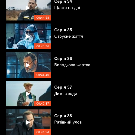
Серія
34
Щастя на дні
00:44:58
Серія
35
Отруєне життя
00:44:36
Серія
36
Випадкова жертва
00:44:40
Серія
37
Дитя з води
00:45:37
Серія
38
Рятівний улов
00:44:24