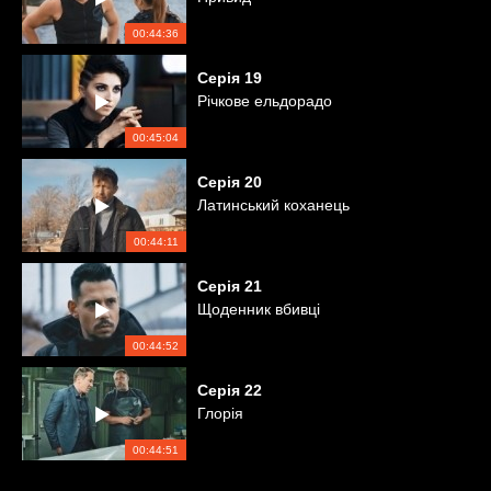
00:44:36
Серія
19
Річкове ельдорадо
00:45:04
Серія
20
Латинський коханець
00:44:11
Серія
21
Щоденник вбивці
00:44:52
Серія
22
Глорія
00:44:51