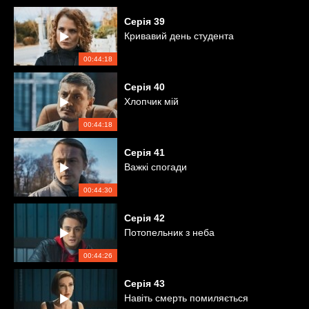
Серія
39
Кривавий день студента
00:44:18
Серія
40
Хлопчик мій
00:44:18
Серія
41
Важкі спогади
00:44:30
Серія
42
Потопельник з неба
00:44:26
Серія
43
Навіть смерть помиляється