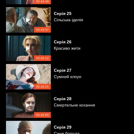
00:44:49
Серія
25
Сільська ідилія
00:45:57
Серія
26
Красиво жити
00:45:12
Серія
27
Сумний клоун
00:44:21
Серія
28
Смертельне кохання
00:45:05
Серія
29
Синя борода