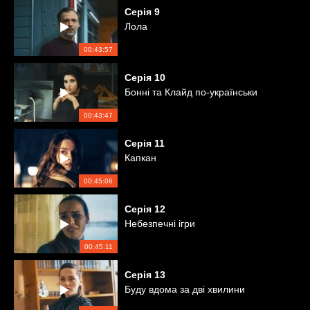
Серія
9
Лола
00:43:57
Серія
10
Бонні та Клайд по-українськи
00:43:47
Серія
11
Капкан
00:45:06
Серія
12
Небезпечні ігри
00:45:11
Серія
13
Буду вдома за дві хвилини