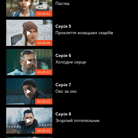
Пастка
00:44:51
Серія
5
Прокляття козацьких скарбів
00:45:08
Серія
6
Холодне серце
00:45:32
Серія
7
Око за око
00:45:02
Серія
8
Згорілий потопельник
00:45:49