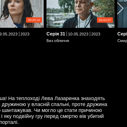
00:45:14
00:43:47
Серія
31
Сер
9.05.2023
2023
10.05.2023
2023
Без обличчя
Смер
al.ua! На теплоході Лева Лазаренка знаходять
з дружиною у власній спальні, проте дружина
го шантажував. Чи могло це стати причиною
І яку подвійну гру перед смертю вів убитий
порталі.