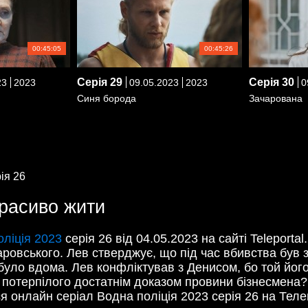
00:45:05
00:45:26
Серія
29
Серія
30
23
2023
09.05.2023
2023
0
Синя борода
Зачарована
ія 26
красиво жити
ліція 2023
серія 26 від 04.05.2023 на сайті Teleport
ровського. Лев стверджує, що під час вбивства був 
 було вдома. Лев конфліктував з Денисом, бо той йо
і потерпілого достатнім доказом провини бізнесмена? 
ся онлайн серіал Водна поліція 2023 серія 26 на Теле