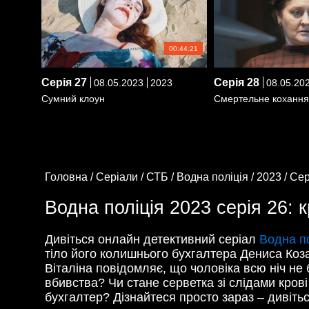
00:44:21
Серія
27
Серія
28
08.05.2023
2023
08.05.20
Сумний клоун
Смертельне кохання
Головна /
Серіали /
СТБ /
Водна поліція /
2023 /
Сер
Водна поліція 2023 серія 26: 
Дивіться онлайн детективний серіал
Водна по
тіло його колишнього бухгалтера Дениса Коза
Віталіна повідомляє, що чоловіка всю ніч не
вбивства? Чи стане серветка зі слідами кров
бухгалтер? Дізнайтеся просто зараз – дивіть