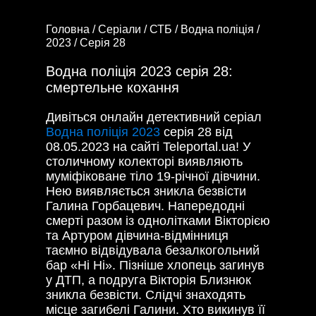
Головна /
Серіали /
СТБ /
Водна поліція /
2023 /
Серія 28
Водна поліція 2023 серія 28:
смертельне кохання
Дивіться онлайн детективний серіал
Водна поліція 2023
серія 28 від
08.05.2023 на сайті Teleportal.ua! У
столичному колекторі виявляють
муміфіковане тіло 19-річної дівчини.
Нею виявляється зникла безвісти
Галина Горбацевич. Напередодні
смерті разом із однолітками Вікторією
та Артуром дівчина-відмінниця
таємно відвідувала безалкогольний
бар «Ні Ні». Пізніше хлопець загинув
у ДТП, а подруга Вікторія Близнюк
зникла безвісти. Слідчі знаходять
місце загибелі Галини. Хто викинув її