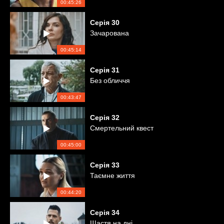
00:45:26
Серія
30
Зачарована
00:45:14
Серія
31
Без обличчя
00:43:47
Серія
32
Смертельний квест
00:45:00
Серія
33
Таємне життя
00:44:20
Серія
34
Щастя на дні