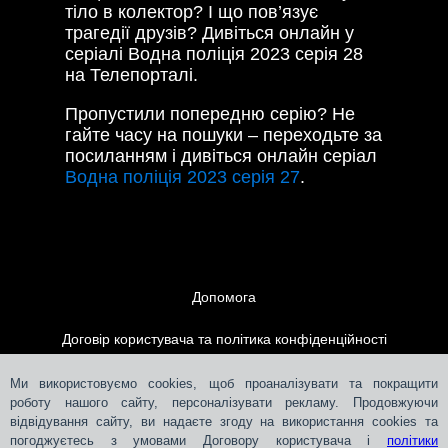
тіло в колектор? І що пов’язує
трагедії друзів? Дивіться онлайн у
серіалі Водна поліція 2023 серія 28
на Телепорталі.
Пропустили попередню серію? Не
гайте часу на пошуки – переходьте за
посиланням і дивіться онлайн серіал
Водна поліція 2023 серія 27
.
Допомога
Договір користувача та політика конфіденційності
Контакти
Ми використовуємо cookies, щоб проаналізувати та покращити
роботу нашого сайту, персоналізувати рекламу. Продовжуючи
відвідування сайту, ви надаєте згоду на використання cookies та
Розміщення реклами
погоджуєтесь з умовами Договору користувача і
політики