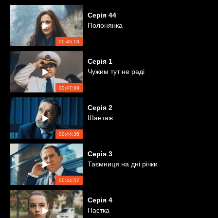
Серія
44
Полонянка
00:45:13
Серія
1
Чужим тут не раді
00:47:09
Серія
2
Шантаж
00:44:35
Серія
3
Таємниця на дні річки
00:44:57
Серія
4
Пастка