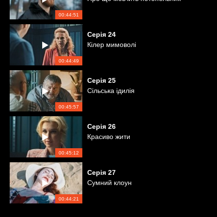
00:44:51
Серія
24
Кілер мимоволі
00:44:49
Серія
25
Сільська ідилія
00:45:57
Серія
26
Красиво жити
00:45:12
Серія
27
Сумний клоун
00:44:21