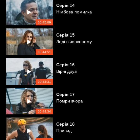
Серія
14
Німбова помилка
00:45:09
Серія
15
Леді в червоному
00:44:51
Серія
16
Вірні друзі
00:44:31
Серія
17
Помри вчора
00:44:34
Серія
18
Привид