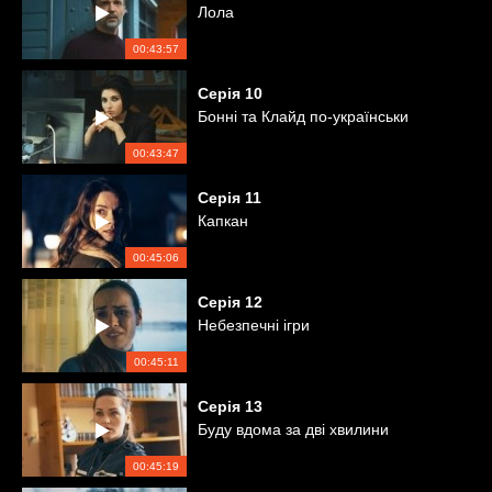
Лола
00:43:57
Серія
10
Бонні та Клайд по-українськи
00:43:47
Серія
11
Капкан
00:45:06
Серія
12
Небезпечні ігри
00:45:11
Серія
13
Буду вдома за дві хвилини
00:45:19