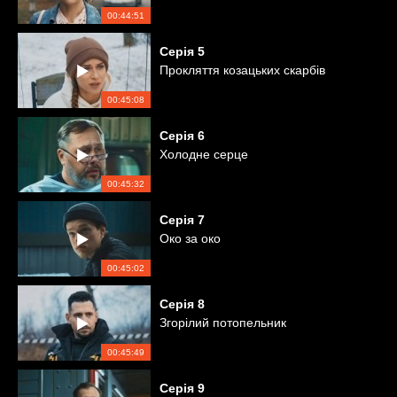
00:44:51
Серія
5
Прокляття козацьких скарбів
00:45:08
Серія
6
Холодне серце
00:45:32
Серія
7
Око за око
00:45:02
Серія
8
Згорілий потопельник
00:45:49
Серія
9