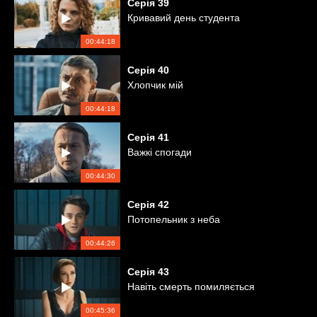
Серія
39
Кривавий день студента
00:44:18
Серія
40
Хлопчик мій
00:44:18
Серія
41
Важкі спогади
00:44:30
Серія
42
Потопельник з неба
00:44:26
Серія
43
Навіть смерть помиляється
00:45:36