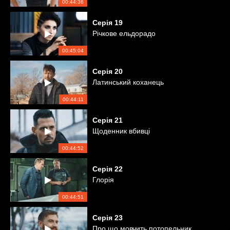
00:44:36
Серія
19
Річкове ельдорадо
00:45:04
Серія
20
Латинський коханець
00:44:11
Серія
21
Щоденник вбивці
00:44:52
Серія
22
Глорія
00:44:51
Серія
23
Про що мовчить потопельник