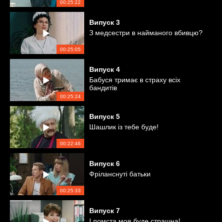
00:25:22
Випуск
3
З медсестри в найманого вбивцю?
00:25:05
Випуск
4
Бабуся тримає в страху всіх
бандитів
00:25:24
Випуск
5
Шашлик із тебе буде!
00:22:46
Випуск
6
Фріланснуті батьки
00:25:33
Випуск
7
І помста моя буде страшна!