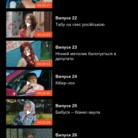
00:25:17
Випуск
22
Табу на секс російською
00:23:53
Випуск
23
Нічний метелик балотується в
депутати
00:26:14
Випуск
24
Кібер-лох
00:24:30
Випуск
25
Бабуся – бізнес-акула
00:24:29
Випуск
26