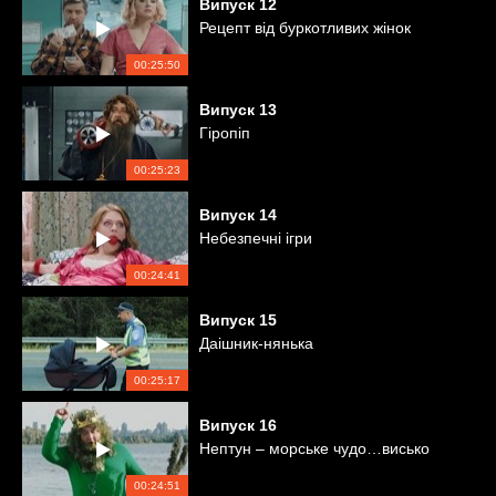
Випуск
12
Рецепт від буркотливих жінок
00:25:50
Випуск
13
Гіропіп
00:25:23
Випуск
14
Небезпечні ігри
00:24:41
Випуск
15
Даішник-нянька
00:25:17
Випуск
16
Нептун – морське чудо…висько
00:24:51