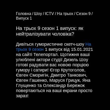
Головна /
Шоу /
ICTV /
На трьох /
Сезон 9 /
Випуск 1
На трьох 9 сезон 1 випуск: як
нейтралізувати чоловіка?
Дивіться гумористичне скетч-шоу
На
трьох 9 сезон
1 випуск від 15.01.2021
на сайті Телепортал. Щотижня ваші
улюблені актори студії Дизель Шоу
готові радувати вас новою порцією
гумору і сатири! Єгор Крутоголов,
Євген Сморигін, Дмитро Танкович,
Євген Гашенко, Маруся Грицук, Яна
Глущенко та Олександр Бережок
повертаються на ваші екрани просто
зараз!