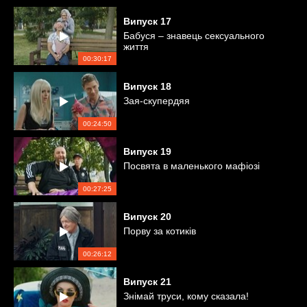
Випуск
17
Бабуся – знавець сексуального
життя
00:30:17
Випуск
18
Зая-скупердяя
00:24:50
Випуск
19
Посвята в маленького мафіозі
00:27:25
Випуск
20
Порву за котиків
00:26:12
Випуск
21
Знімай труси, кому сказала!