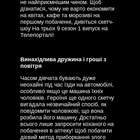
не найприємнішим чином. Щоб
дізнатися, чому не варто економити
на квітах, кафе та морозиві на
першому побаченні, дивіться скетч-
шоу На трьох 9 сезон 1 випуск на
Телепорталі!
Винахідлива дружина і гроші з
повітря
Часом дівчата бувають дуже
неохайні під час їзди на автомобілі,
особливо якщо це машина їхніх
чоловіків. Героїня ще одного скетчу
вигадала незвичайний спосіб, як
повідомити чоловікові, що вона
розбила його машину. Достатньо
всього лише запросити коханого на
побачення в аптеку! Щоб побачити
дієвий метод приборкання злого