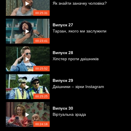
Як знайти заначку чоловіка?
00:25:31
Випуск
27
Тарзан, якого ми заслужили
00:23:41
Випуск
28
Хіпстер проти даішників
00:25:52
Випуск
29
Даішники – зірки Instagram
00:25:25
Випуск
30
Віртуальна зрада
00:24:18