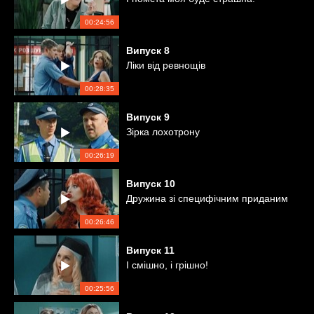
00:24:56
Випуск
8
Ліки від ревнощів
00:28:35
Випуск
9
Зірка лохотрону
00:26:19
Випуск
10
Дружина зі специфічним приданим
00:26:46
Випуск
11
І смішно, і грішно!
00:25:56