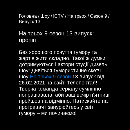
Головна /
Шоу /
ICTV /
На трьох /
Сезон 9 /
Випуск 13
На трьох 9 сезон 13 випуск:
гіропіп
Без хорошого почуття гумору та
жартів жити складно. Такої ж думки
дотримуються і актори студії Дизель
шоу! Дивіться гумористичне скетч-
шоу
На трьох 9 сезон
13 випуск від
26.02.2021 на сайті Телепортал!
Творча команда серіалу сумлінно
попрацювала, аби ваш вечір п’ятниці
пройшов на відмінно. Натискайте на
програвач і занурюйтесь у світ
гумору – ми починаємо!