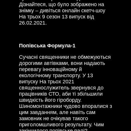
Дізнайтеся, що було зображено на
знімку – дивіться онлайн скетч-шоу
На трьох 9 сезон 13 випуск від
26.02.2021.
Попівська Формула-1
Сучасні священники не обмежуються
дорогими автівками, вони надають
перевагу інноваційному й
екологічному транспорту. У 13
випуску На трьох 2021
священнослужитель звернувся до
працівників СТО, аби ті збільшили
швидкість його гіроборду.
Шиномонтажники чудово впоралися з
цим завданням, але навіть сам
замовник не очікував такого
приголомшливого результату. Чим
закінчилося попівське ралі?