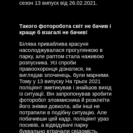
сезон 13 випуск від 26.02.2021.
Такого фоторобота світ не бачив і
краще б взагалі не бачив!
Білява приваблива красуня
насолоджувалася прогулянкою в
парку, але раптом стала наживою
розпусника. Усі спроби
правоохоронця дізнатися, як
виглядав злочинець, були марними.
Тому у 13 випуску На трьох 2021
поліціянт зметикував і знайшов вихід
із ситуації. Він запропонував зробити
фоторобот зловмисника й розклеїти
його знімки довкола, аби інші не
потрапили в подібну ситуацію. Але
побачивши цей кадр, поліціянт ураз
посивів, а відвідувачі парку
буквально втрачали свідомість.