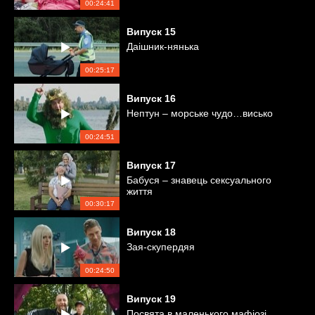
00:24:41
Випуск
15
Даішник-нянька
00:25:17
Випуск
16
Нептун – морське чудо…висько
00:24:51
Випуск
17
Бабуся – знавець сексуального
життя
00:30:17
Випуск
18
Зая-скупердяя
00:24:50
Випуск
19
Посвята в маленького мафіозі