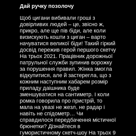
Дай ручку позолочу
Щоб цигани вибивали гроші з
довірливих людей – це, звісно ж,
прикро, але ще пів біди, але коли
визискують кошти з циган – варто
начуватися великої біди! Такий гіркий
досвід пережив герой першого скетчу
На трьох 2021. Працівник дорожньої
патрульної служби зупинив ворожку
за порушення правил. Жінка змогла
відкупитися, але й застерегла, що з
кожним наступним хабарем розмір
приладу даішника буде
зменшуватися на сантиметр. І коли
ромка говорила про пристрій, то
мала на увазі не жезл, не радар і
навіть не спідометр… Чи
справдилося передбачення містичної
брюнетки? Дізнайтеся в
гумористичному скетч-шоу На трьох 9