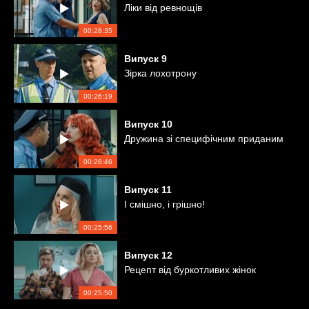
Ліки від ревнощів
00:28:35
Випуск
9
Зірка лохотрону
00:26:19
Випуск
10
Дружина зі специфічним приданим
00:26:46
Випуск
11
І смішно, і грішно!
00:25:56
Випуск
12
Рецепт від буркотливих жінок
00:25:50