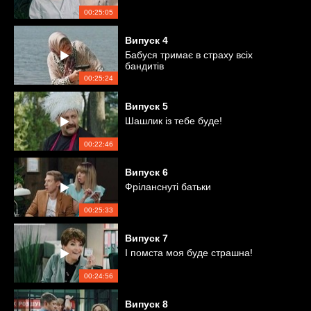
00:25:05
Випуск
4
Бабуся тримає в страху всіх
бандитів
00:25:24
Випуск
5
Шашлик із тебе буде!
00:22:46
Випуск
6
Фріланснуті батьки
00:25:33
Випуск
7
І помста моя буде страшна!
00:24:56
Випуск
8