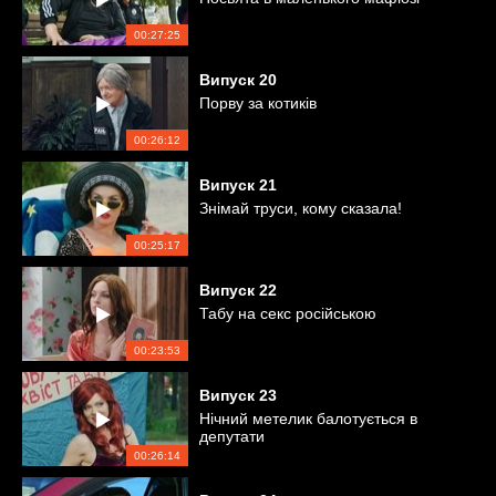
00:27:25
Випуск
20
Порву за котиків
00:26:12
Випуск
21
Знімай труси, кому сказала!
00:25:17
Випуск
22
Табу на секс російською
00:23:53
Випуск
23
Нічний метелик балотується в
депутати
00:26:14