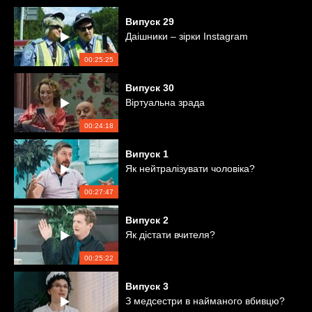
Випуск
29
Даішники – зірки Instagram
00:25:25
Випуск
30
Віртуальна зрада
00:24:18
Випуск
1
Як нейтралізувати чоловіка?
00:27:47
Випуск
2
Як дістати вчителя?
00:25:22
Випуск
3
З медсестри в найманого вбивцю?