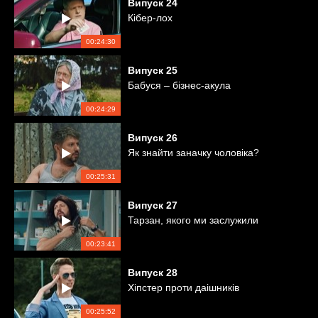
Випуск
24
Кібер-лох
00:24:30
Випуск
25
Бабуся – бізнес-акула
00:24:29
Випуск
26
Як знайти заначку чоловіка?
00:25:31
Випуск
27
Тарзан, якого ми заслужили
00:23:41
Випуск
28
Хіпстер проти даішників
00:25:52