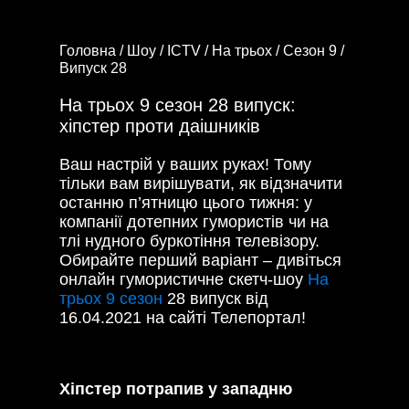
Головна /
Шоу /
ICTV /
На трьох /
Сезон 9 /
Випуск 28
На трьох 9 сезон 28 випуск:
хіпстер проти даішників
Ваш настрій у ваших руках! Тому
тільки вам вирішувати, як відзначити
останню п’ятницю цього тижня: у
компанії дотепних гумористів чи на
тлі нудного буркотіння телевізору.
Обирайте перший варіант – дивіться
онлайн гумористичне скетч-шоу
На
трьох 9 сезон
28 випуск від
16.04.2021 на сайті Телепортал!
Хіпстер потрапив у западню