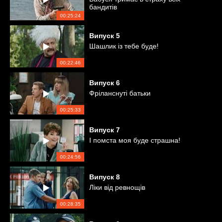
бандитів
00:25:24
Випуск
5
Шашлик із тебе буде!
00:22:46
Випуск
6
Фріланснуті батьки
00:25:33
Випуск
7
І помста моя буде страшна!
00:24:56
Випуск
8
Ліки від ревнощів
00:28:35