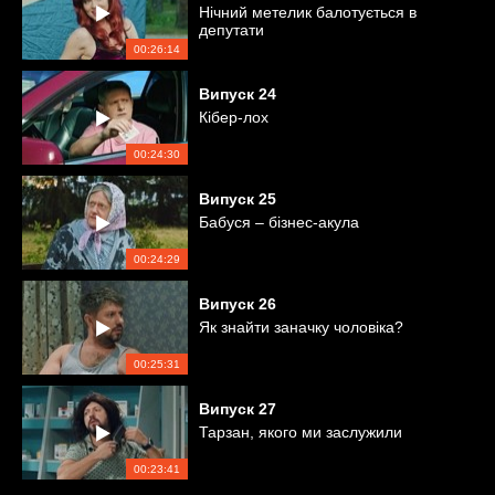
Нічний метелик балотується в
депутати
00:26:14
Випуск
24
Кібер-лох
00:24:30
Випуск
25
Бабуся – бізнес-акула
00:24:29
Випуск
26
Як знайти заначку чоловіка?
00:25:31
Випуск
27
Тарзан, якого ми заслужили
00:23:41