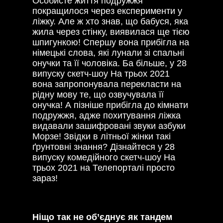
Особисте життя подружжя
покращилося через експерименти у
ліжку. Але ж хто знав, що бабуся, яка
жила через стінку, виявилася ще тією
шпигункою! Спершу вона прибігла на
німецькі слова, які лунали зі спальні
онучки та її чоловіка. Ба більше, у 28
випуску скетч-шоу На трьох 2021
вона запропонувала перекласти на
рідну мову те, що озвучувала її
онучка! А пізніше прибігла до кімнати
подружжя, адже похитування ліжка
видавали зашифровані звуки азбуки
Морзе! Звідки в літньої жінки такі
ґрунтовні знання? Дізнайтеся у 28
випуску комедійного скетч-шоу На
трьох 2021 на Телепорталі просто
зараз!
Ніщо так не об’єднує як тандем