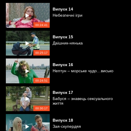
Випуск
14
Небезпечні ігри
00:24:41
Випуск
15
Даішник-нянька
00:25:17
Випуск
16
Нептун – морське чудо…висько
00:24:51
Випуск
17
Бабуся – знавець сексуального
життя
00:30:17
Випуск
18
Зая-скупердяя