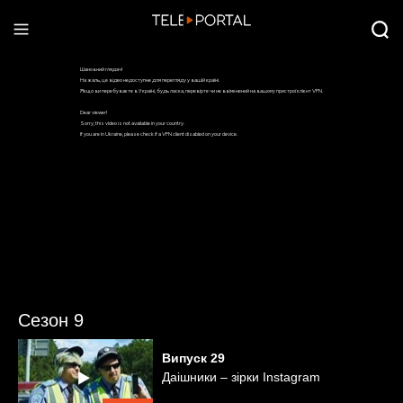
Сезон 9
Випуск
29
Даішники – зірки Instagram