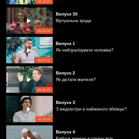
00:25:25
Випуск
30
Віртуальна зрада
00:24:18
Випуск
1
Як нейтралізувати чоловіка?
00:27:47
Випуск
2
Як дістати вчителя?
00:25:22
Випуск
3
З медсестри в найманого вбивцю?
00:25:05
Випуск
4
Бабуся тримає в страху всіх