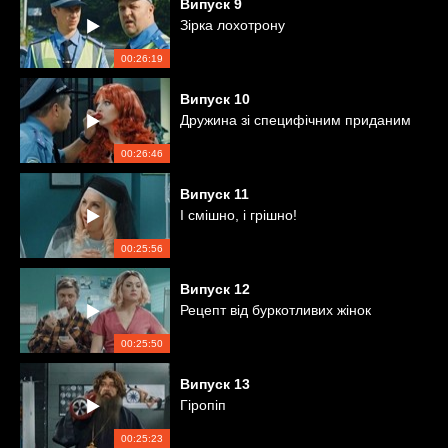
Випуск
9
Зірка лохотрону
00:26:19
Випуск
10
Дружина зі специфічним приданим
00:26:46
Випуск
11
І смішно, і грішно!
00:25:56
Випуск
12
Рецепт від буркотливих жінок
00:25:50
Випуск
13
Гіропіп
00:25:23