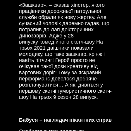
«Зашквар», – сказав хіпстер, якого
працівники дорожньої патрульної
служби обрали як нову жертву. Але
сучасний чоловік даремно гадав, що
потрапив до лап доісторичних
динозаврів. Адже у 28
випуску комедійного скетч-шоу На
трьох 2021 даішники показали
молодику, що таке зашквар, крінж і
навіть пітчинг! Герой просто не
очікував такої дози креативу від
вартових доріг! Тому за яскравий
перформанс довелося добряче
розплачуватися… А як, дивіться у
першому скетчі гумористичного скетч-
шоу На трьох 9 сезон 28 випуск.
Бабуся – наглядач пікантних справ