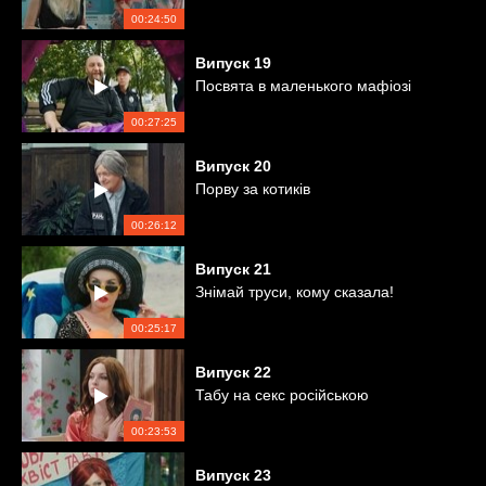
00:24:50
Випуск
19
Посвята в маленького мафіозі
00:27:25
Випуск
20
Порву за котиків
00:26:12
Випуск
21
Знімай труси, кому сказала!
00:25:17
Випуск
22
Табу на секс російською
00:23:53
Випуск
23