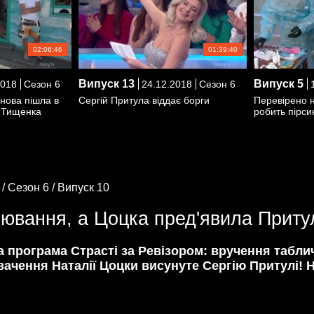
02:06:46
01:39:40
Випуск
13
Випуск
5
2018
Сезон 6
24.12.2018
Сезон 6
1
онова пішла в
Сергій Притула віддає борги
Перевірено 
и Тищенка
робить пірсин
 /
Сезон 6 /
Випуск 10
ювання, а Цоцка пред'явила Притул
на програма Страсті за Ревізором: вручення табли
вачення Наталії Цоцки висунуте Сергію Притулі! 