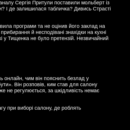
каналу Сергія Притули поставили мольберт із
ти? І де залишилася табличка? Дивись Страсті
ила програми та не оцінив його заклад на
прибирання й несподівані знахідки на кухні
і у Тищенка не було претензій. Незвичайний
сь онлайн, чим він пояснить безлад у
ути». Він розповів, ким став для салону
йже не регулюється, за шкідливість немає
агу при виборі салону, де роблять