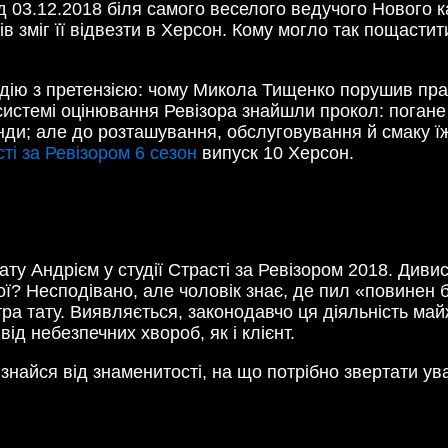
ід 03.12.2018 біля самого веселого ведучого Нового 
ів зміг її відвезти в Херсон. Кому могло так пощасти
ію з претензією: чому Микола Тищенко порушив прав
системі оцінювання Ревізора знайшли прокол: погане 
и; але до розташування, обслуговування й смаку їж
ті за Ревізором 6 сезон
випуск 10 Херсон.
ту Андрієм у студії Страсті за Ревізором 2018. Диви
ї? Несподівано, але чоловік знає, де пил «повинен б
тра тату. Виявляється, законодавчо ця діяльність ма
д небезпечних хвороб, як і клієнт.
знайся від знаменитості, на що потрібно звертати ув