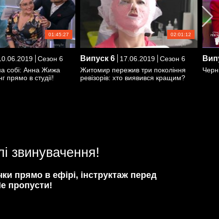
01:45:27
02:01:12
Випуск
6
Вип
0.06.2019
Сезон 6
17.06.2019
Сезон 6
на собі: Анна Жижа
Житомир пережив три покоління
Черні
г прямо в студії!
ревізорів: хто виявився кращим?
і звинувачення!
чки прямо в ефірі, інструктаж перед
Не пропусти!