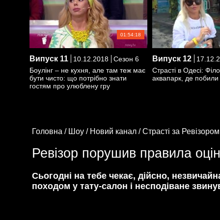
01:54:18
Випуск
11
Випуск
12
10.12.2018
Сезон 6
17.12.
Боулінг – не кухня, але там теж має
Страсті в Одесі: Філ
бути чисто: що потрібно знати
аквапарк, де побил
гостям про улюблену гру
Головна /
Шоу /
Новий канал /
Страсті за Ревізором
Ревізор порушив правила оцін
Сьогодні на тебе чекає, дійсно, незвичай
походом у тату-салон і несподіване звину