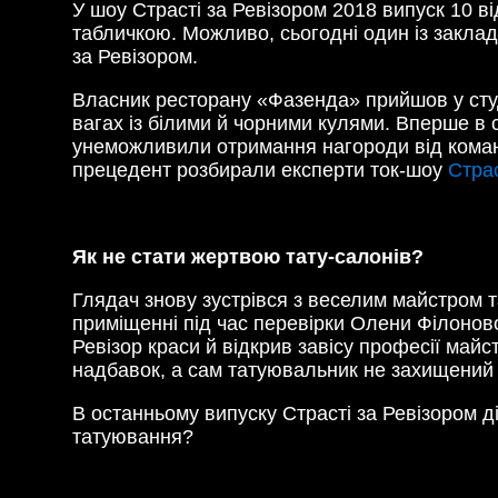
У шоу Страсті за Ревізором 2018 випуск 10 в
табличкою. Можливо, сьогодні один із заклад
за Ревізором.
Власник ресторану «Фазенда» прийшов у студ
вагах із білими й чорними кулями. Вперше в 
унеможливили отримання нагороди від команд
прецедент розбирали експерти ток-шоу
Страс
Як не стати жертвою тату-салонів?
Глядач знову зустрівся з веселим майстром та
приміщенні під час перевірки Олени Філоново
Ревізор краси й відкрив завісу професії майс
надбавок, а сам татуювальник не захищений ві
В останньому випуску Страсті за Ревізором ді
татуювання?