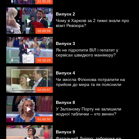
01:55:35
Випуск
2
Чому в Харкові за 2 тижні знали про
візит Ревізора?
02:06:59
Випуск
3
Як не підхопити ВІЛ і гепатит у
сервісах швидкого манікюру?
02:18:25
Випуск
4
Чи змогла Філонова потрапити на
прийом до мера та як пояснили
антисанітарію в спа-салоні
02:03:57
Випуск
8
У Залізному Порту не залишили
жодної таблички – хто винен?
01:40:50
Випуск
9
Фатальний Дніпро: заборона на