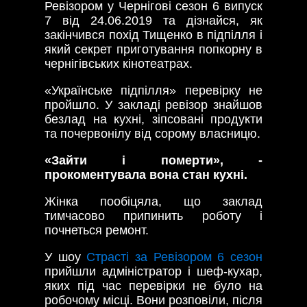
Ревізором у Чернігові сезон 6 випуск
7 від 24.06.2019 та дізнайся, як
закінчився похід Тищенко в підпілля і
який секрет приготування попкорну в
чернігівських кінотеатрах.
«Українське підпілля» перевірку не
пройшло. У закладі ревізор знайшов
безлад на кухні, зіпсовані продукти
та почервонілу від сорому власницю.
«Зайти і померти», -
прокоментувала вона стан кухні.
Жінка пообіцяла, що заклад
тимчасово припинить роботу і
почнеться ремонт.
У шоу
Страсті за Ревізором 6 сезон
прийшли адміністратор і шеф-кухар,
яких під час перевірки не було на
робочому місці. Вони розповіли, після