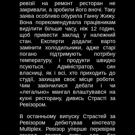
ревізії на ремонт ресторан не
закривали, а зробили його вночі. Таку
заява особливо обурила Ганну Жижу.
Вона порекомендувала працівникам
виділити більше часу, ніж 12 годин,
щоб привести заклад у належний
стан. Експерти додали: варто
замінити холодильники, адже старі
погано підтримують потрібну
температуру, і продукти швидко
псуються. Адміністратор, син
власниці, як і всі, хто приходить до
студії, захищав своє місце роботи.
Чим закінчилися дебати і чи
«легально» мангал влаштувався на
кухні ресторану, дивись Страсті за
Ревізором.
В останньому випуску Страстей за
Ревізором дебютував кінотеатр
Multiplex. Ревізор уперше перевіряв