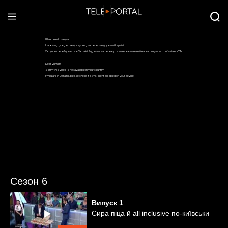
Сезон 6
Випуск
1
Сира піца й аll inclusive по-київськи