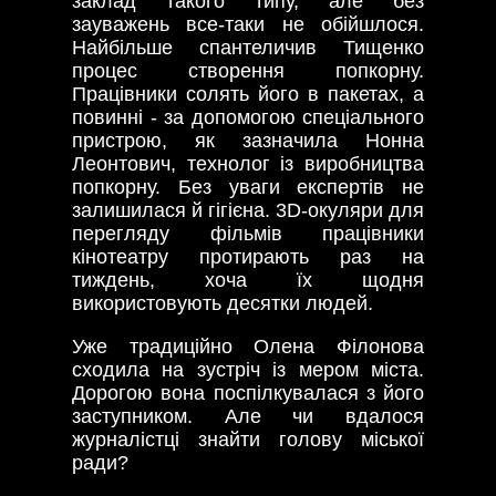
заклад такого типу, але без
зауважень все-таки не обійшлося.
Найбільше спантеличив Тищенко
процес створення попкорну.
Працівники солять його в пакетах, а
повинні - за допомогою спеціального
пристрою, як зазначила Нонна
Леонтович, технолог із виробництва
попкорну. Без уваги експертів не
залишилася й гігієна. 3D-окуляри для
перегляду фільмів працівники
кінотеатру протирають раз на
тиждень, хоча їх щодня
використовують десятки людей.
Уже традиційно Олена Філонова
сходила на зустріч із мером міста.
Дорогою вона поспілкувалася з його
заступником. Але чи вдалося
журналістці знайти голову міської
ради?