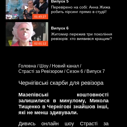
Випуск
5
Перевірено на собі: Анна Жижа
робить пірсинг прямо в студії!
01:45:27
Випуск
6
Житомир пережив три покоління
ревізорів: хто виявився кращим?
02:01:12
Головна /
Шоу /
Новий канал /
Страсті за Ревізором /
Сезон 6 /
Випуск 7
Чернігівські скарби для ревізора
Мазепівські коштовності
залишилися в минулому, Микола
Тищенко в Чернігові знайшов інші,
які не менш здивували.
Дивись онлайн шоу Страсті за