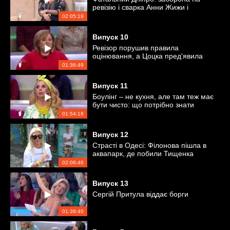
ревізію і сварка Анни Жижи і
Тищенка
02:05:19
Випуск
10
Ревізор порушив правила
оцінювання, а Цоцка пред'явила
Притулі звинувачення!
01:36:49
Випуск
11
Боулінг – не кухня, але там теж має
бути чисто: що потрібно знати
гостям про улюблену гру
01:54:18
Випуск
12
Страсті в Одесі: Філонова пішла в
аквапарк, де побили Тищенка
02:06:46
Випуск
13
Сергій Притула віддає борги
01:39:40