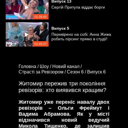
Випуск
13
Сергій Притула віддає борги
01:39:40
Випуск
5
Перевірено на собі: Анна Жижа
робить пірсинг прямо в студії!
01:45:27
Головна /
Шоу /
Новий канал /
Страсті за Ревізором /
Сезон 6 /
Випуск 6
Житомир пережив три покоління
ревізорів: хто виявився кращим?
Житомир уже переніс навалу двох
ревізорів – Ольги Фреймут і
Вадима Абрамова. Як у місті
відзначився новий ведучий
Микола Тищенко, де залишив