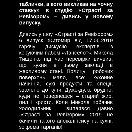
таблички, а кого викликав на «очну
ставку» в студію «Страсті за
Ревізором» – дивись у новому
випуску.
Дивись у шоу «Страсті за Ревізором»
6 випуск Житомир від 17.06.2019
гарячу дискусію експертів із
керуючим пабом «Ланселот». Микола
Тищенко під час перевірки виявив,
що кухня в цьому закладі в
жахливому стані. Полиць і робочих
поверхонь мало, все: кухонне
начиння, сухі продукти та спеції,
звалено до купи. Дуже-дуже брудно,
куди не повернешся – старий жир,
пил і крихти. Коли Микола побачив
холодильник – вилаявся. Давно
«Страсті за Ревізором» 2019 не
бачили такого апокаліпсису на кухні,
зокрема тарганів!