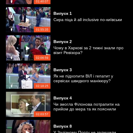
01:40:07
Випуск
1
Сира піца й аll inclusive по-київськи
01:55:35
Випуск
2
Чому в Харкові за 2 тижні знали про
візит Ревізора?
02:06:59
Випуск
3
Як не підхопити ВІЛ і гепатит у
сервісах швидкого манікюру?
02:18:25
Випуск
4
Чи змогла Філонова потрапити на
прийом до мера та як пояснили
антисанітарію в спа-салоні
02:03:57
Випуск
8
У Залізному Порту не залишили