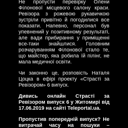
Не пропусти перевірку Олени
Філонової місцевого салону краси.
Ревізора з рожевою рукавичкою
зустріли привітно й погодилися все
показати. Напевно, персонал був
упевнений у позитивному результаті,
але вади прибирання у приміщенні
все-таки знайшлися. Головним
розчаруванням Філонової стало те,
що майстер, яка робила їй пілінг, не
мала медичної освіти.
Чи законно це, розповість Наталя
Цоцка в ефірі проекту «Страсті за
Ревізором» 6 випуск.
Дивись онлайн Страсті за
Ревізором випуск 6 у Житомирі від
17.06.2019 на сайті Teleportal.ua.
Пропустив попередній випуск? Не
витрачай часу на пошуки –