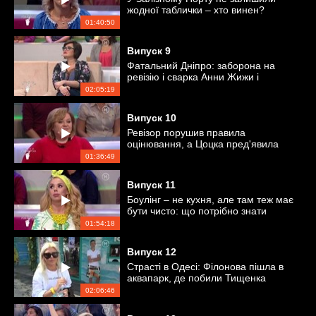
жодної таблички – хто винен?
01:40:50
Випуск
9
Фатальний Дніпро: заборона на
ревізію і сварка Анни Жижи і
Тищенка
02:05:19
Випуск
10
Ревізор порушив правила
оцінювання, а Цоцка пред'явила
Притулі звинувачення!
01:36:49
Випуск
11
Боулінг – не кухня, але там теж має
бути чисто: що потрібно знати
гостям про улюблену гру
01:54:18
Випуск
12
Страсті в Одесі: Філонова пішла в
аквапарк, де побили Тищенка
02:06:46