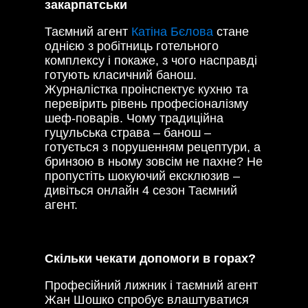
закарпатськи
Таємний агент
Катіна Бєлова
стане
однією з робітниць готельного
комплексу і покаже, з чого насправді
готують класичний банош.
Журналістка проінспектує кухню та
перевірить рівень професіоналізму
шеф-поварів. Чому традиційна
гуцульська страва – банош –
готується з порушенням рецептури, а
бринзою в ньому зовсім не пахне? Не
пропустіть шокуючий ексклюзив –
дивіться онлайн 4 сезон Таємний
агент.
Скільки чекати допомоги в горах?
Професійний лижник і таємний агент
Жан Шошко спробує влаштуватися