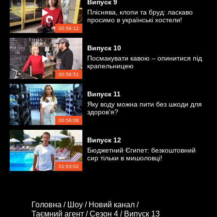
Випуск
9
Пліснява, клопи та бруд: ласкаво
просимо в українські хостели!
00:58:12
Випуск
10
Посмакувати кавою – опинитися під
крапельницею
00:58:51
Випуск
11
Яку воду можна пити без шкоди для
здоров'я?
00:56:08
Випуск
12
Бюджетний Єгипет: безкоштовний
сир тільки в мишоловці!
01:03:02
Головна /
Шоу /
Новий канал /
Таємний агент /
Сезон 4 /
Випуск 13