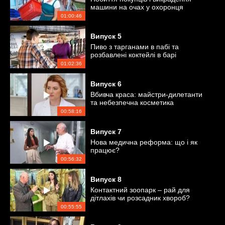
машини на очах у охоронця
01:00:46
Випуск
5
Пиво з тарганами в пабі та
розбавлені коктейлі в барі
01:02:36
Випуск
6
Вбивча краса: майстри-дилетанти
та небезпечна косметика
00:58:16
Випуск
7
Нова медична реформа: що і як
працює?
00:56:32
Випуск
8
Контактний зоопарк – рай для
дітлахів чи розсадник хвороб?
00:55:55