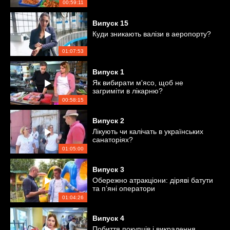
00:59:11
Випуск
15
Куди зникають валізи в аеропорту?
01:07:53
Випуск
1
Як вибирати м'ясо, щоб не
загриміти в лікарню?
00:58:15
Випуск
2
Лікують чи калічать в українських
санаторіях?
01:05:00
Випуск
3
Обережно атракціони: діряві батути
та п’яні оператори
01:04:26
Випуск
4
Побиття покупців і викрадення