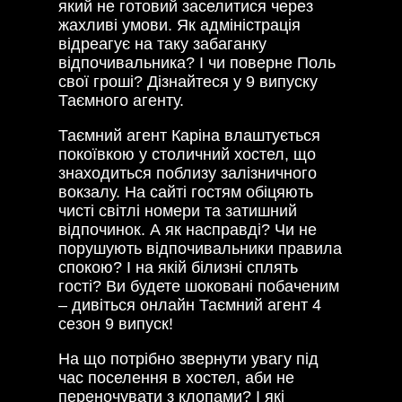
який не готовий заселитися через
жахливі умови. Як адміністрація
відреагує на таку забаганку
відпочивальника? І чи поверне Поль
свої гроші? Дізнайтеся у 9 випуску
Таємного агенту.
Таємний агент Каріна влаштується
покоївкою у столичний хостел, що
знаходиться поблизу залізничного
вокзалу. На сайті гостям обіцяють
чисті світлі номери та затишний
відпочинок. А як насправді? Чи не
порушують відпочивальники правила
спокою? І на якій білизні сплять
гості? Ви будете шоковані побаченим
– дивіться онлайн Таємний агент 4
сезон 9 випуск!
На що потрібно звернути увагу під
час поселення в хостел, аби не
переночувати з клопами? І які