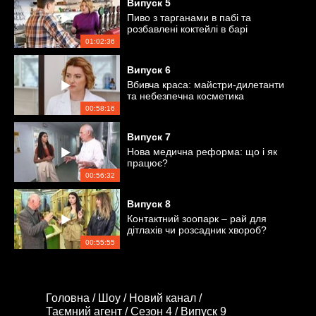
Випуск
5
Пиво з тарганами в пабі та
розбавлені коктейлі в барі
01:02:36
Випуск
6
Вбивча краса: майстри-дилетанти
та небезпечна косметика
00:58:16
Випуск
7
Нова медична реформа: що і як
працює?
00:56:32
Випуск
8
Контактний зоопарк – рай для
дітлахів чи розсадник хвороб?
00:55:55
Головна /
Шоу /
Новий канал /
Таємний агент /
Сезон 4 /
Випуск 9