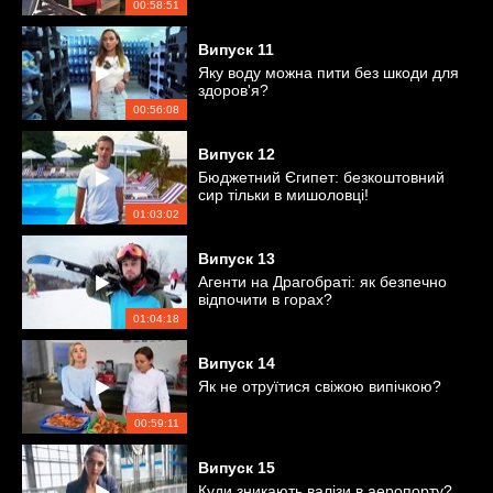
00:58:51
Випуск
11
Яку воду можна пити без шкоди для
здоров'я?
00:56:08
Випуск
12
Бюджетний Єгипет: безкоштовний
сир тільки в мишоловці!
01:03:02
Випуск
13
Агенти на Драгобраті: як безпечно
відпочити в горах?
01:04:18
Випуск
14
Як не отруїтися свіжою випічкою?
00:59:11
Випуск
15
Куди зникають валізи в аеропорту?