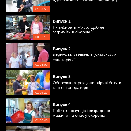
01:07:53
Випуск
1
Як вибирати м'ясо, щоб не
загриміти в лікарню?
00:58:15
Випуск
2
Лікують чи калічать в українських
санаторіях?
01:05:00
Випуск
3
Обережно атракціони: діряві батути
та п’яні оператори
01:04:26
Випуск
4
Побиття покупців і викрадення
машини на очах у охоронця
01:00:46