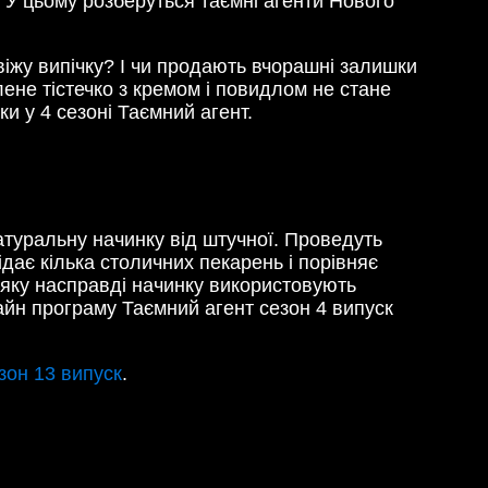
 У цьому розберуться таємні агенти Нового
віжу випічку? І чи продають вчорашні залишки
ене тістечко з кремом і повидлом не стане
ки у 4 сезоні Таємний агент.
атуральну начинку від штучної. Проведуть
дає кілька столичних пекарень і порівняє
, яку насправді начинку використовують
айн програму Таємний агент сезон 4 випуск
зон 13 випуск
.