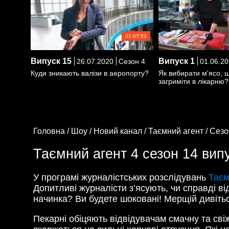
01:07:53
Випуск
15
Випуск
1
26.07.2020
Сезон 4
01.06.20
Куди зникають валізи в аеропорту?
Як вибирати м'ясо, 
загриміти в лікарню?
Головна /
Шоу /
Новий канал /
Таємний агент /
Сезо
Таємний агент 4 сезон 14 випу
У програмі журналістських розслідувань
Таєм
Допитливі журналісти з’ясують, чи справді в
начинка? Ви будете шоковані! Мерщій дивітьс
Пекарні обіцяють відвідувачам смачну та свіж