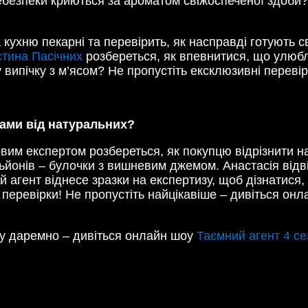
небезпеки криються за ароматом свіжоспеченої здоби?
кухню пекарні та перевірить, як насправді готують с
тина Пасічних
розбереться, як впевнитися, що улюбл
 випічку з м’ясом? Не пропустіть ексклюзивні перевір
ками від натуральних?
вим експертом розбереться, як покупцю відрізнити н
йонів – булочки з вишневим джемом. Анастасія відві
й агент віднесе зразки на експертизу, щоб дізнатися
перевірки! Не пропустіть найцікавіше – дивіться онл
су даремно – дивіться онлайн шоу
Таємний агент 4 се