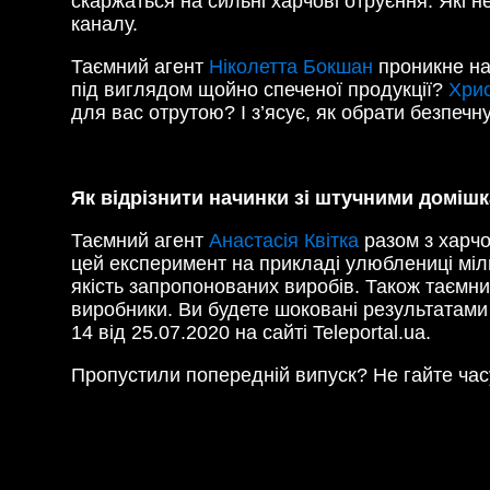
скаржаться на сильні харчові отруєння. Які 
каналу.
Таємний агент
Ніколетта Бокшан
проникне на 
під виглядом щойно спеченої продукції?
Хрис
для вас отрутою? І з’ясує, як обрати безпечну
Як відрізнити начинки зі штучними доміш
Таємний агент
Анастасія Квітка
разом з харчо
цей експеримент на прикладі улюблениці міль
якість запропонованих виробів. Також таємни
виробники. Ви будете шоковані результатами 
14 від 25.07.2020 на сайті Teleportal.ua.
Пропустили попередній випуск? Не гайте ча