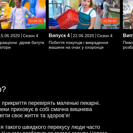
01:04:26
01:00:46
Випуск
4
Вип
5.06.2020
Сезон 4
22.06.2020
Сезон 4
акціони: діряві батути
Побиття покупців і викрадення
Пиво 
ратори
машини на очах у охоронця
розба
ю?
д прикриття перевірять маленькі пекарні.
зпеки приховує в собі смачна вишнева
гти своє життя та здоров’я!
сля такого швидкого перекусу люди часто