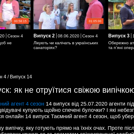
00:58:15
01:05:00
Випуск
2
Випуск
3
20
Сезон 4
08.06.2020
Сезон 4
1
щоб не
Лікують чи калічать в українських
Обережно атр
санаторіях?
та п’яні опе
н 4 /
Випуск 14
ск: як не отруїтися свіжою випічко
ний агент 4 сезон
14 випуск від 25.07.2020 агенти пі
ідвідувачі купують щойно спечені булочки? І які небе
я онлайн 14 випуск Таємний агент 4 сезон, щоб убере
у випічку, яку готують прямо на їхніх очах. Проте пі