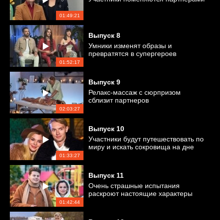
01:49:21
Выпуск
8
Умники изменят образы и
превратятся в супергероев
01:52:17
Выпуск
9
Релакс-массаж с сюрпризом
сблизит партнеров
02:03:27
Выпуск
10
Участники будут путешествовать по
миру и искать сокровища на дне
болота
01:33:27
Выпуск
11
Очень страшные испытания
раскроют настоящие характеры
участников
01:42:44