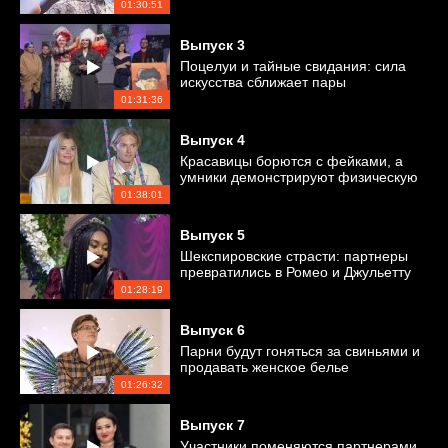
01:30:51
Выпуск
3
Поцелуи и тайные свидания: сила
искусства сближает пары
01:31:36
Выпуск
4
Красавицы борются с фейками, а
умники демонстрируют физическую
силу
01:38:01
Выпуск
5
Шекспировские страсти: партнеры
превратились в Ромео и Джульетту
01:28:19
Выпуск
6
Парни будут гоняться за свиньями и
продавать женское белье
01:26:32
Выпуск
7
Участники поменяются партнерами