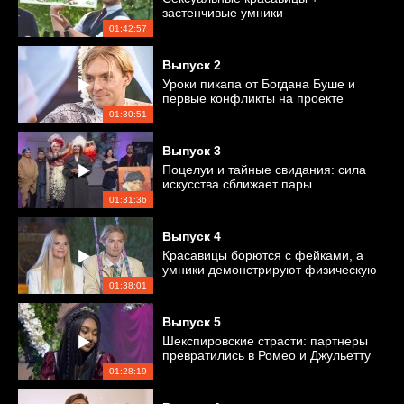
застенчивые умники
01:42:57
Выпуск
2
Уроки пикапа от Богдана Буше и
первые конфликты на проекте
01:30:51
Выпуск
3
Поцелуи и тайные свидания: сила
искусства сближает пары
01:31:36
Выпуск
4
Красавицы борются с фейками, а
умники демонстрируют физическую
силу
01:38:01
Выпуск
5
Шекспировские страсти: партнеры
превратились в Ромео и Джульетту
01:28:19