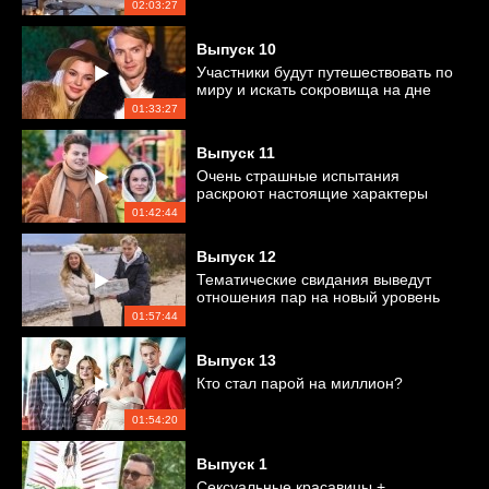
02:03:27
Выпуск
10
Участники будут путешествовать по
миру и искать сокровища на дне
болота
01:33:27
Выпуск
11
Очень страшные испытания
раскроют настоящие характеры
участников
01:42:44
Выпуск 12
Тематические свидания выведут
отношения пар на новый уровень
01:57:44
Выпуск 13
Кто стал парой на миллион?
01:54:20
Выпуск
1
Сексуальные красавицы +