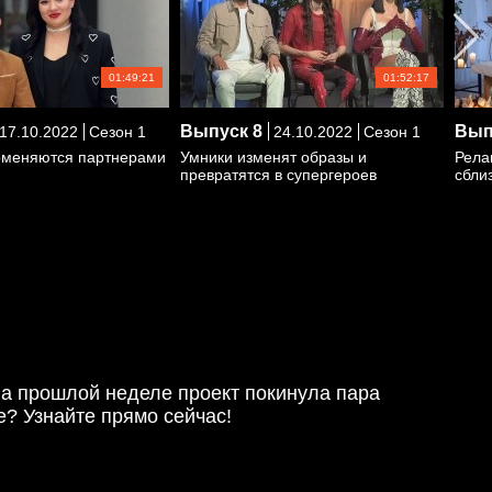
01:49:21
01:52:17
Выпуск
8
Вып
17.10.2022
Сезон 1
24.10.2022
Сезон 1
оменяются партнерами
Умники изменят образы и
Рела
превратятся в супергероев
сбли
! На прошлой неделе проект покинула пара
е? Узнайте прямо сейчас!