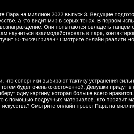
кте Пара на миллион 2022 выпуск 3. Ведущие подгот
кусстве, а кто видит мир в серых тонах. В первом и
 вознаграждение. Они попытаются овладеть танцем с
ам научиться взаимодействовать в паре, контактирова
лучит 50 тысяч гривен? Смотрите онлайн реалити Но
и, что соперники выбирают тактику устранения силь
 тотем будет очень ожесточенной. Девушки придут в
ерут одну картину, которая больше всего нравится.
это с помощью подручных материалов. Кто проявит м
е искусства? Смотрите онлайн проект Пара на миллио