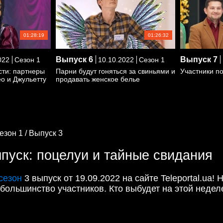
01:28:19
01:26:32
Выпуск
6
Выпуск
7
022
Сезон 1
10.10.2022
Сезон 1
сти: партнеры
Парни будут гоняться за свиньями и
Участники п
о и Джульетту
продавать женское белье
езон 1 /
Выпуск 3
ыпуск: поцелуи и тайные свидания
сезон
3 выпуск от 19.09.2022 на сайте Teleportal.ua
большинство участников. Кто выбудет на этой недел