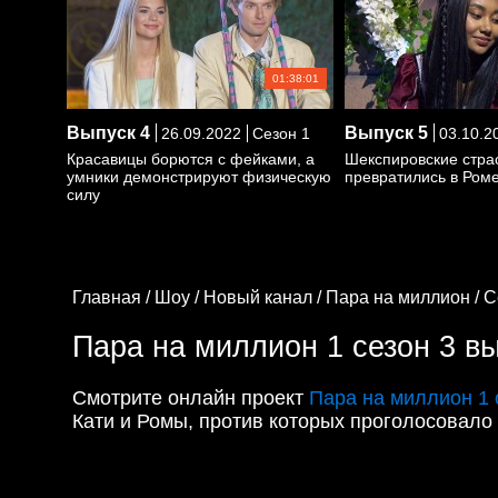
01:38:01
Выпуск
4
Выпуск
5
26.09.2022
Сезон 1
03.10.2
Красавицы борются с фейками, а
Шекспировские стра
умники демонстрируют физическую
превратились в Роме
силу
Главная /
Шоу /
Новый канал /
Пара на миллион /
С
Пара на миллион 1 сезон 3 в
Смотрите онлайн проект
Пара на миллион 1 
Кати и Ромы, против которых проголосовало 