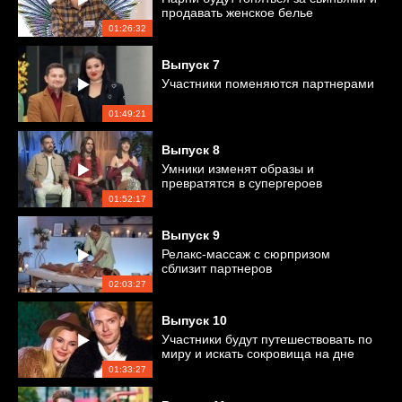
продавать женское белье
01:26:32
Выпуск
7
Участники поменяются партнерами
01:49:21
Выпуск
8
Умники изменят образы и
превратятся в супергероев
01:52:17
Выпуск
9
Релакс-массаж с сюрпризом
сблизит партнеров
02:03:27
Выпуск
10
Участники будут путешествовать по
миру и искать сокровища на дне
болота
01:33:27