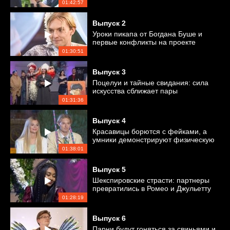
01:42:57
Выпуск
2
Уроки пикапа от Богдана Буше и
первые конфликты на проекте
01:30:51
Выпуск
3
Поцелуи и тайные свидания: сила
искусства сближает пары
01:31:36
Выпуск
4
Красавицы борются с фейками, а
умники демонстрируют физическую
силу
01:38:01
Выпуск
5
Шекспировские страсти: партнеры
превратились в Ромео и Джульетту
01:28:19
Выпуск
6
Парни будут гоняться за свиньями и