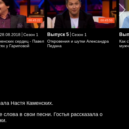
00:45:22
00:45:53
Выпуск
5
Вып
28.08.2018
Сезон 1
Сезон 1
женских сердец - Павел
Откровения и шутки Александра
Как 
тях у Гариповой
Педана
мужч
вала Настя Каменских.
 слова в свои песни. Гостья рассказала о
ки.