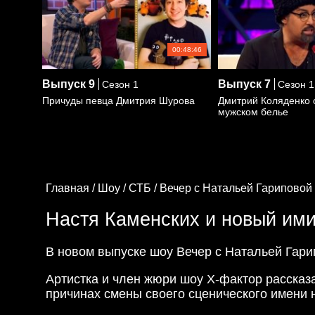
00:48:46
Выпуск
9
Выпуск
7
Сезон 1
Сезон 1
Причуды певца Дмитрия Шурова
Дмитрий Коляденко о
мужском белье
Главная /
Шоу /
СТБ /
Вечер с Натальей Гариповой 
Настя Каменских и новый им
В новом выпуске шоу Вечер с Натальей Гари
Артистка и член жюри шоу Х-фактор рассказа
причинах смены своего сценического имени 