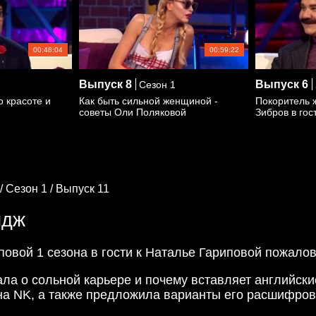
00:48:04
00:59:22
Выпуск
8
Выпуск
6
Сезон 1
 красоте и
Как быть сильной женщиной -
Покоритель 
советы Оли Поляковой
Зибров в гос
/
Сезон 1 /
Выпуск 11
идж
повой 1 сезона в гости к Наталье Гариповой пожало
ла о сольной карьере и почему вставляет английские
на NK, а также предложила варианты его расшифров