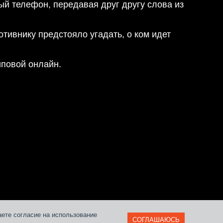
й телефон, передавая друг другу слова из
отивнику предстояло угадать, о ком идет
иповой онлайн.
и
аете согласие на использование
СОГЛАШАЮСЬ