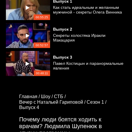
Выпуск
1
Как стать идеальным и желанным
мужчиной - секреты Олега Винника
00:55:25
Выпуск
2
Секреты холостяка Иракли
Макацария
00:52:57
Выпуск
3
Павел Костицын и паранормальные
явления
00:48:11
Главная /
Шоу /
СТБ /
Вечер с Натальей Гариповой /
Сезон 1 /
Выпуск 4
Почему люди боятся ходить к
врачам? Людмила Шупенюк в