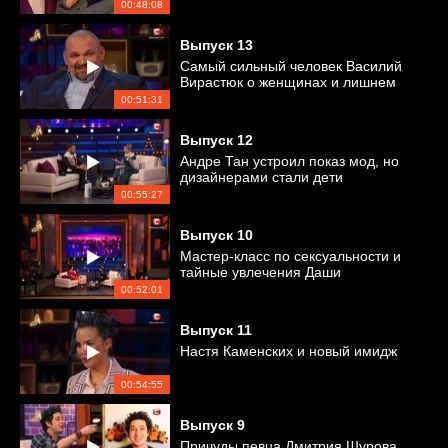
естественной красоте
00:48:08
Выпуск
13
Самый сильный человек Василий
Вирастюк о женщинах и лишнем
весе
00:51:31
Выпуск
12
Андре Тан устроил показ мод, но
дизайнерами стали дети
00:55:27
Выпуск
10
Мастер-класс по сексуальности и
тайные увлечения Даши
Астафьевой
00:52:01
Выпуск
11
Настя Каменских и новый имидж
00:54:55
Выпуск
9
Причуды певца Дмитрия Шурова