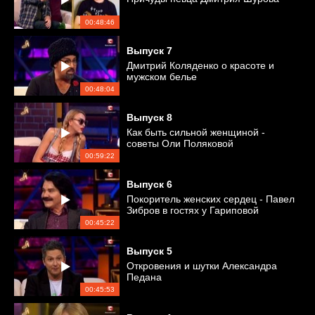
00:48:46
Выпуск
7
Дмитрий Коляденко о красоте и
мужском белье
00:48:04
Выпуск
8
Как быть сильной женщиной -
советы Оли Поляковой
00:59:22
Выпуск
6
Покоритель женских сердец - Павел
Зибров в гостях у Гариповой
00:45:22
Выпуск
5
Откровения и шутки Александра
Педана
00:45:53