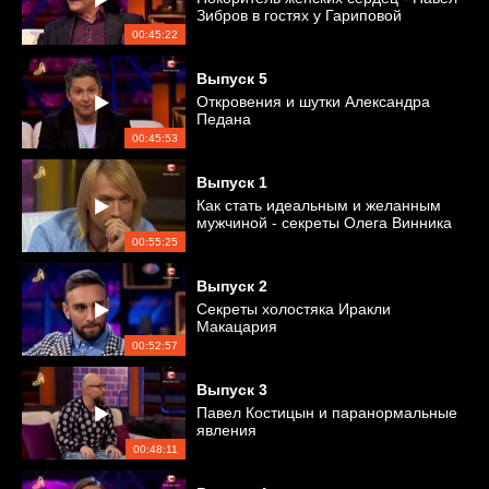
Зибров в гостях у Гариповой
00:45:22
Выпуск
5
Откровения и шутки Александра
Педана
00:45:53
Выпуск
1
Как стать идеальным и желанным
мужчиной - секреты Олега Винника
00:55:25
Выпуск
2
Секреты холостяка Иракли
Макацария
00:52:57
Выпуск
3
Павел Костицын и паранормальные
явления
00:48:11