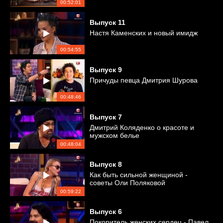
Астафьевой
00:52:01
Выпуск
11
Настя Каменских и новый имидж
00:54:55
Выпуск
9
Причуды певца Дмитрия Шурова
00:48:46
Выпуск
7
Дмитрий Коляденко о красоте и
мужском белье
00:48:04
Выпуск
8
Как быть сильной женщиной -
советы Оли Поляковой
00:59:22
Выпуск
6
Покоритель женских сердец - Павел