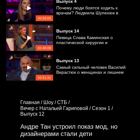
Выпуск
4
Почему люди боятся ходить к
врачам? Людмила Шупенюк в
студии программы
00:55:00
Выпуск
14
Певица Слава Каминская о
пластической хирургии и
естественной красоте
00:48:08
Выпуск
13
Самый сильный человек Василий
Вирастюк о женщинах и лишнем
весе
00:51:31
Главная /
Шоу /
СТБ /
Вечер с Натальей Гариповой /
Сезон 1 /
Выпуск 12
Андре Тан устроил показ мод, но
дизайнерами стали дети