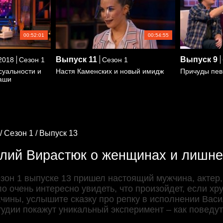
00:52:01
00:54:55
Выпуск
11
Выпуск
9
2018
Сезон 1
Сезон 1
суальности и
Настя Каменских и новый имидж
Причуды пев
аши
/
Сезон 1 /
Выпуск 13
лий Вирастюк о женщинах и лишне
езон 1 выпуске 13 пришел настоящий мужчина, актер
 очень интересно увидеть, что произойдет, если хру
чины, услышите сказку про репку в исполнении Васил
тудии покажут уникальный эксперимент – как поведу