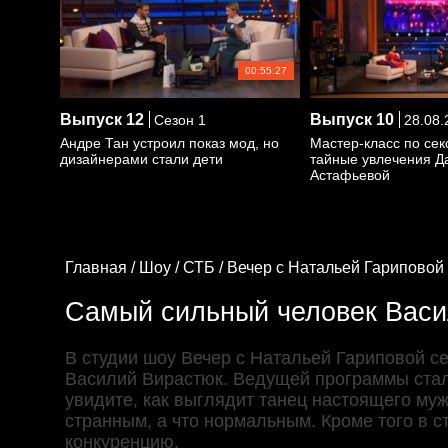
00:55:27
Выпуск
12
Выпуск
10
Сезон 1
28.08.
Андре Тан устроил показ мод, но
Мастер-класс по сек
дизайнерами стали дети
тайные увлечения Д
Астафьевой
Главная /
Шоу /
СТБ /
Вечер с Натальей Гариповой 
Самый сильный человек Васи
В студии шоу Вечер с Натальей Гариповой с
Василий Вирастюк. Ведущей программы стало
увидите, как выглядит танец настоящего муж
странным, а что нормальным. Кроме того в с
конкуренцию.