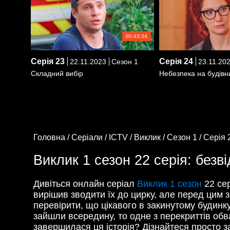
00:43:34
Серія
23
Серія
24
22.11.2023
Сезон 1
23.11.20
Складний вибір
Небезпека на будівн
Головна /
Серіали /
ICTV /
Виклик /
Сезон 1 /
Серія 
Виклик 1 сезон 22 серія: безв
Дивіться онлайн серіал
Виклик 1 сезон
22 сер
вирішив зводити їх до цирку, але перед цим 
перевірити, що цікавого в закинутому будинку
зайшли всередину, то одне з перекриттів об
завершилася ця історія? Дізнайтеся просто за