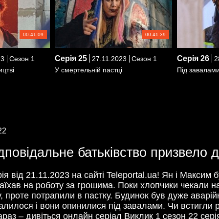
00:41:09
00:41:39
Серія
25
Серія
26
23
Сезон 1
27.11.2023
Сезон 1
2
ицтві
У смертельній пастці
Під завалам
22
ідповідальне батьківство призвело д
ія від 21.11.2023 на сайті Teleportal.ua! Ян і Макси
заїхав на роботу за грошима. Поки хлопчики чекали 
, проте потрапили в пастку. Будинок був дуже аварійн
валилося і вони опинилися під завалами. Чи встигли
раз – дивіться онлайн серіал Виклик 1 сезон 22 сері