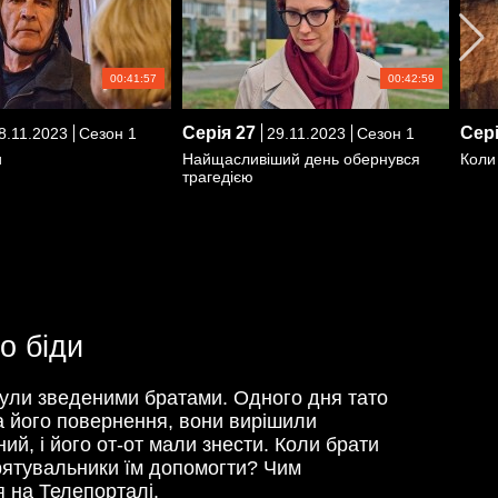
00:41:57
00:42:59
Серія
27
Сер
8.11.2023
Сезон 1
29.11.2023
Сезон 1
и
Найщасливіший день обернувся
Коли
трагедією
о біди
м були зведеними братами. Одного дня тато
на його повернення, вони вирішили
ий, і його от-от мали знести. Коли брати
 рятувальники їм допомогти? Чим
я на Телепорталі.