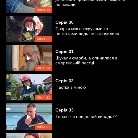
не чекали
00:41:28
Серія
30
Сварки між свекрухами та
невістками ледь не закінчилися
трагедіями
00:41:02
Серія
31
Шукали скарби, а опинилися в
смертельній пастці
00:38:34
Серія
32
Пастка з міною
00:44:21
Серія
33
Теракт чи нещасний випадок?
00:45:07