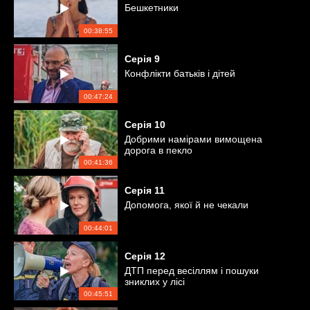
Бешкетники
00:38:55
Серія
9
Конфлікти батьків і дітей
00:47:24
Серія
10
Добрими намірами вимощена
дорога в пекло
00:41:36
Серія
11
Допомога, якої й не чекали
00:44:01
Серія
12
ДТП перед весіллям і пошуки
зниклих у лісі
00:45:51