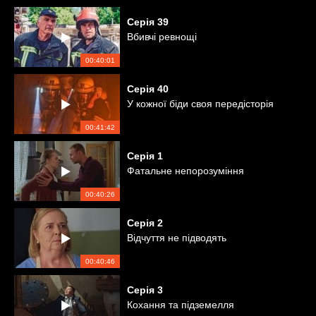
Серія
39
Вбивчі ревнощі
00:40:01
Серія
40
У кожної біди своя передісторія
00:41:42
Серія
1
Фатальне непорозуміння
00:40:26
Серія
2
Відчуття не підводять
00:40:46
Серія
3
Кохання та підземелля