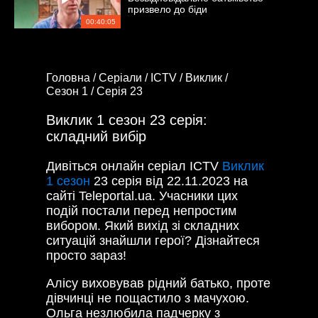
призвело до біди
00:40:05
Головна /
Серіали /
ICTV /
Виклик /
Сезон 1 /
Серія 23
Виклик 1 сезон 23 серія:
складний вибір
Дивіться онлайн серіал ICTV
Виклик
1 сезон
23 серія від 22.11.2023 на
сайті Teleportal.ua. Учасники цих
подій постали перед непростим
вибором. Який вихід зі складних
ситуацій знайшли герої? Дізнайтеся
просто зараз!
Алісу виховував рідний батько, проте
дівчинці не пощастило з мачухою.
Ольга незлюбила падчерку з