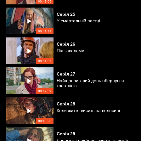
00:41:09
Серія
25
У смертельній пастці
00:41:39
Серія
26
Під завалами
00:41:57
Серія
27
Найщасливіший день обернувся
трагедією
00:42:59
Серія
28
Коли життя висить на волосині
00:40:23
Серія
29
Допомога прийшла звідти, звідки її