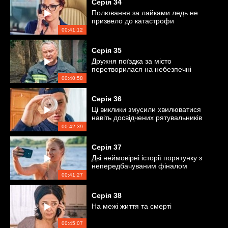
Серія
34
Полювання за лайками ледь не
призвело до катастрофи
00:41:12
Серія
35
Дружня поїздка за місто
перетворилася на небезпечні
пригоди
00:40:58
Серія
36
Ці виклики змусили хвилюватися
навіть досвідчених рятувальників
00:42:39
Серія
37
Дві неймовірні історії порятунку з
непередбачуваним фіналом
00:41:27
Серія
38
На межі життя та смерті
00:45:07