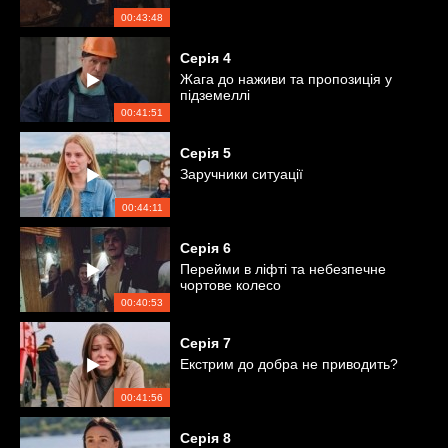
00:43:48
Серія
4
Жага до наживи та пропозиція у
підземеллі
00:41:51
Серія
5
Заручники ситуації
00:44:11
Серія
6
Перейми в ліфті та небезпечне
чортове колесо
00:40:53
Серія
7
Екстрим до добра не приводить?
00:41:56
Серія
8