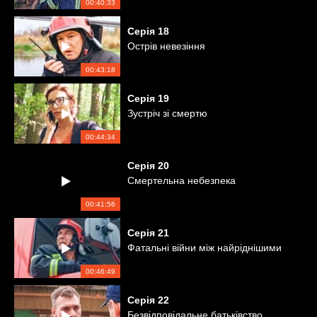
00:40:33
Серія
18
Острів невезіння
00:43:18
Серія
19
Зустріч зі смертю
00:44:34
Серія
20
Смертельна небезпека
00:41:56
Серія
21
Фатальні війни між найріднішими
00:46:49
Серія
22
Безвідповідальне батьківство