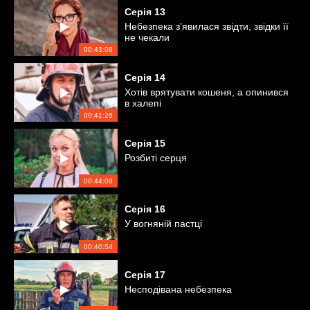
Серія
13
Небезпека з’явилася звідти, звідки її
не чекали
00:43:08
Серія
14
Хотів врятувати кошеня, а опинився
в халепі
00:41:26
Серія
15
Розбиті серця
00:44:08
Серія
16
У вогняній пастці
00:40:54
Серія
17
Несподівана небезпека