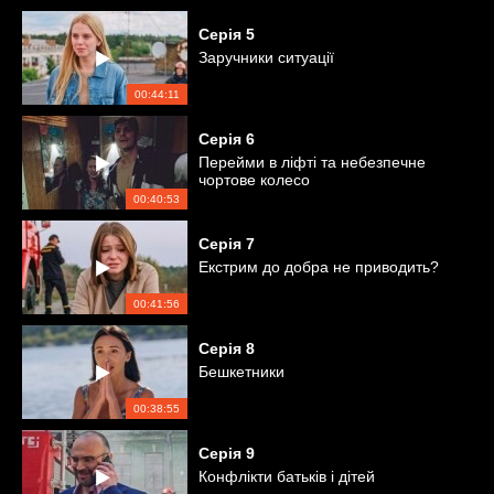
Серія
5
Заручники ситуації
00:44:11
Серія
6
Перейми в ліфті та небезпечне
чортове колесо
00:40:53
Серія
7
Екстрим до добра не приводить?
00:41:56
Серія
8
Бешкетники
00:38:55
Серія
9
Конфлікти батьків і дітей