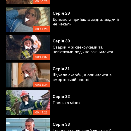
00:40:23
Серія
29
Допомога прийшла звідти, звідки її
не чекали
00:41:28
Серія
30
Сварки між свекрухами та
невістками ледь не закінчилися
трагедіями
00:41:02
Серія
31
Шукали скарби, а опинилися в
смертельній пастці
00:38:34
Серія
32
Пастка з міною
00:44:21
Серія
33
Теракт чи нещасний випадок?