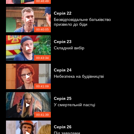
00:46:49
Серія
22
Безвідповідальне батьківство
призвело до біди
00:40:05
Серія
23
Складний вибір
00:43:34
Серія
24
Небезпека на будівництві
00:41:09
Серія
25
У смертельній пастці
00:41:39
Серія
26
Під завалами