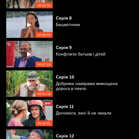
00:41:56
Серія
8
Бешкетники
00:38:55
Серія
9
Конфлікти батьків і дітей
00:47:24
Серія
10
Добрими намірами вимощена
дорога в пекло
00:41:36
Серія
11
Допомога, якої й не чекали
00:44:01
Серія
12