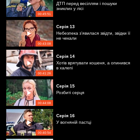
ДТП перед весіллям і пошуки
зниклих у лісі
00:45:51
Серія
13
Небезпека з’явилася звідти, звідки її
не чекали
00:43:08
Серія
14
Хотів врятувати кошеня, а опинився
в халепі
00:41:26
Серія
15
Розбиті серця
00:44:08
Серія
16
У вогняній пастці
00:40:54