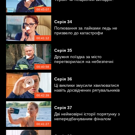
00:45:07
Серія
34
Полювання за лайками ледь не
призвело до катастрофи
00:41:12
Серія
35
Дружня поїздка за місто
перетворилася на небезпечні
пригоди
00:40:58
Серія
36
Ці виклики змусили хвилюватися
навіть досвідчених рятувальників
00:42:39
Серія
37
Дві неймовірні історії порятунку з
непередбачуваним фіналом
00:41:27