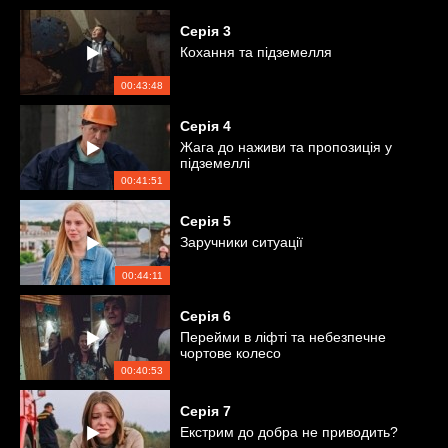
Серія
3
Кохання та підземелля
00:43:48
Серія
4
Жага до наживи та пропозиція у
підземеллі
00:41:51
Серія
5
Заручники ситуації
00:44:11
Серія
6
Перейми в ліфті та небезпечне
чортове колесо
00:40:53
Серія
7
Екстрим до добра не приводить?