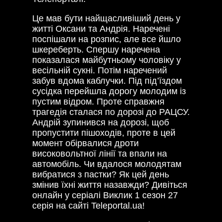
Це мав бути найщасливіший день у
житті Оксани та Андрія. Наречені
поспішали на розпис, але все йшло
шкереберть. Спершу наречена
показалася майбутньому чоловіку у
весільній сукні. Потім наречений
забув вдома каблучки. Під під’їздом
сусідка перейшла дорогу молодим із
пустим відром. Проте справжня
трагедія сталася по дорозі до РАЦСУ.
Андрій зупинився на дорозі, щоб
пропустити пішоходів, проте в цей
момент обірвалися дроти
високовольтної лінії та впали на
автомобіль. Чи вдалося молодятам
вибратися з пастки? Як цей день
змінив їхні життя назавжди? Дивіться
онлайн у серіалі Виклик 1 сезон 27
серія на сайті Teleportal.ua!