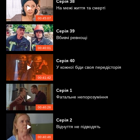
Серія
38
На межі життя та смерті
00:45:07
Серія
39
Вбивчі ревнощі
00:40:01
Серія
40
У кожної біди своя передісторія
00:41:42
Серія
1
Фатальне непорозуміння
00:40:26
Серія
2
Відчуття не підводять
00:40:46