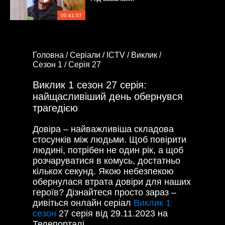
00:41:57
Головна /
Серіали /
ICTV /
Виклик /
Сезон 1 /
Серія 27
Виклик 1 сезон 27 серія:
найщасливіший день обернувся
трагедією
Довіра – найважливіша складова
стосунків між людьми. Щоб повірити
людині, потрібен не один рік, а щоб
розчаруватися в комусь, достатньо
кількох секунд. Якою небезпекою
обернулася втрата довіри для наших
героїв? Дізнайтеся просто зараз –
дивіться онлайн серіал
Виклик 1
сезон
27 серія від 29.11.2023 на
Телепорталі.