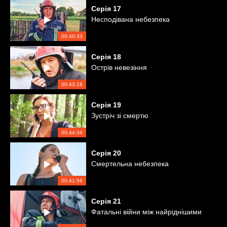
Серія
17
Несподівана небезпека
00:40:33
Серія
18
Острів невезіння
00:43:18
Серія
19
Зустріч зі смертю
00:44:34
Серія
20
Смертельна небезпека
00:41:56
Серія
21
Фатальні війни між найріднішими