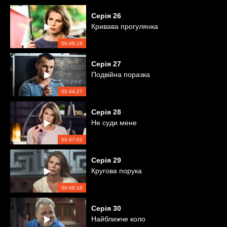
Серія
26
Кривава прогулянка
00:46:18
Серія
27
Подвійна поразка
00:44:27
Серія
28
Не суди мене
00:47:02
Серія
29
Кругова порука
00:46:16
Серія
30
Найближче коло