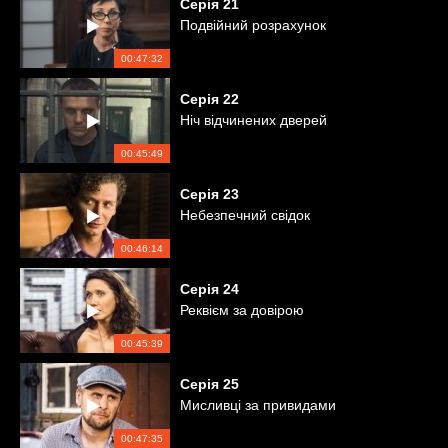
Серія
21
Подвійний розрахунок
00:47:32
Серія
22
Ніч відчинених дверей
00:45:49
Серія
23
Небезпечний свідок
00:46:14
Серія
24
Реквієм за довірою
00:45:39
Серія
25
Мисливці за привидами
00:47:35