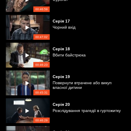
00:46:59
Серія
17
Чорний вхід
00:47:02
Серія
18
Вбити байстрюка
00:46:23
Серія
19
Повернути втрачене або викуп
власної дитини
00:45:31
Серія
20
Розслідування трагедії в гуртожитку
00:46:29