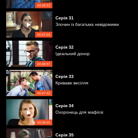
00:46:53
Серія
31
Злочин із багатьма невідомими
00:47:03
Серія
32
Ідеальний донор
00:46:57
Серія
33
Криваве весілля
00:47:42
Серія
34
Охоронець для мафіозі
00:49:02
Серія
35