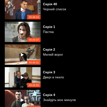
Серія
40
Чорний список
00:48:23
Серія
1
Пастка
00:45:37
Серія
2
Милий ворог
00:46:31
Серія
3
Двері в пекло
00:45:52
Серія
4
Знайдіть моє минуле