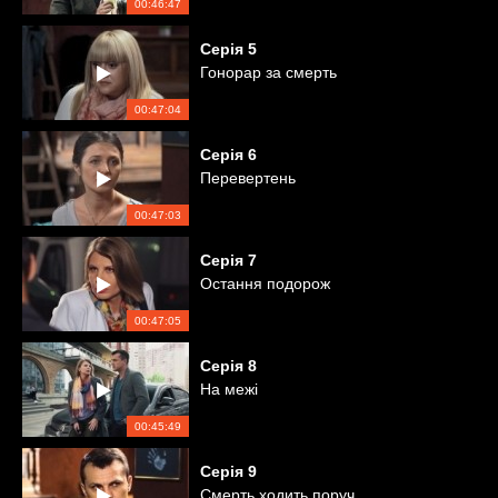
00:46:47
Серія
5
Гонорар за смерть
00:47:04
Серія
6
Перевертень
00:47:03
Серія
7
Остання подорож
00:47:05
Серія
8
На межі
00:45:49
Серія
9
Смерть ходить поруч