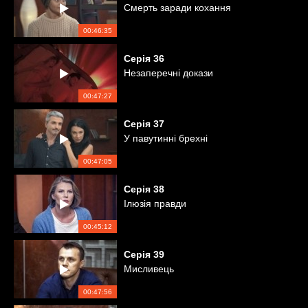
Смерть заради кохання
00:46:35
Серія
36
Незаперечні докази
00:47:27
Серія
37
У павутинні брехні
00:47:05
Серія
38
Ілюзія правди
00:45:12
Серія
39
Мисливець
00:47:56