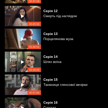
00:47:18
Серія
12
Смерть під наглядом
00:45:30
Серія
13
Порцелянова муза
00:46:51
Серія
14
Шлях воїна
00:48:46
Серія
15
Таємниця глянсової вечірки
00:47:00
Серія
16
Сурогат