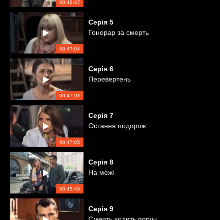
00:46:47
Серія
5
Гонорар за смерть
00:47:04
Серія
6
Перевертень
00:47:03
Серія
7
Остання подорож
00:47:05
Серія
8
На межі
00:45:49
Серія
9
Смерть ходить поруч