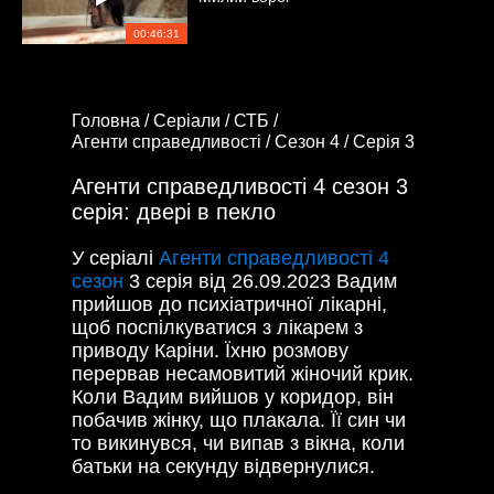
00:46:31
Головна /
Серіали /
СТБ /
Агенти справедливості /
Сезон 4 /
Серія 3
Агенти справедливості 4 сезон 3
серія: двері в пекло
У серіалі
Агенти справедливості 4
сезон
3 серія від 26.09.2023 Вадим
прийшов до психіатричної лікарні,
щоб поспілкуватися з лікарем з
приводу Каріни. Їхню розмову
перервав несамовитий жіночий крик.
Коли Вадим вийшов у коридор, він
побачив жінку, що плакала. Її син чи
то викинувся, чи випав з вікна, коли
батьки на секунду відвернулися.