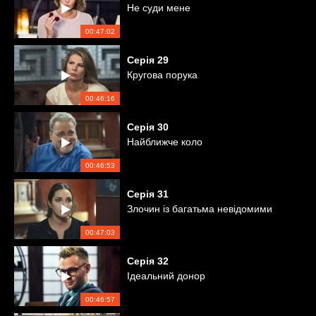
Не суди мене
00:47:02
Серія
29
Кругова порука
00:46:16
Серія
30
Найближче коло
00:46:53
Серія
31
Злочин із багатьма невідомими
00:47:03
Серія
32
Ідеальний донор
00:46:57