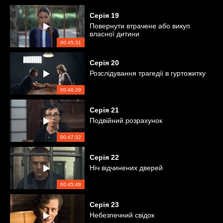
Серія
19
Повернути втрачене або викуп
власної дитини
00:45:31
Серія
20
Розслідування трагедії в гуртожитку
00:46:29
Серія
21
Подвійний розрахунок
00:47:32
Серія
22
Ніч відчинених дверей
00:45:49
Серія
23
Небезпечний свідок