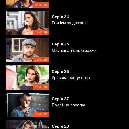
00:46:14
Серія
24
Реквієм за довірою
00:45:39
Серія
25
Мисливці за привидами
00:47:35
Серія
26
Кривава прогулянка
00:46:18
Серія
27
Подвійна поразка
00:44:27
Серія
28