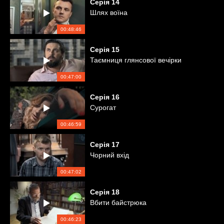
Серія
14
Шлях воїна
00:48:46
Серія
15
Таємниця глянсової вечірки
00:47:00
Серія
16
Сурогат
00:46:59
Серія
17
Чорний вхід
00:47:02
Серія
18
Вбити байстрюка
00:46:23