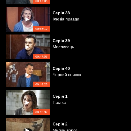
00:47:05
Серія
38
Ілюзія правди
00:45:12
Серія
39
Мисливець
00:47:56
Серія
40
Чорний список
00:48:23
Серія
1
Пастка
00:45:37
Серія
2
Милий ворог