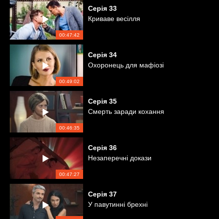
Серія
33
Криваве весілля
00:47:42
Серія
34
Охоронець для мафіозі
00:49:02
Серія
35
Смерть заради кохання
00:46:35
Серія
36
Незаперечні докази
00:47:27
Серія
37
У павутинні брехні