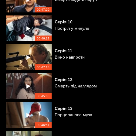
00:47:29
Серія
10
Постріл у минуле
00:46:17
Серія
11
Вікно навпроти
00:47:18
Серія
12
Смерть під наглядом
00:45:30
Серія
13
Порцелянова муза
00:46:51