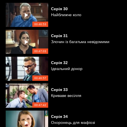
Серія
30
Найближче коло
00:46:53
Серія
31
Злочин із багатьма невідомими
00:47:03
Серія
32
Ідеальний донор
00:46:57
Серія
33
Криваве весілля
00:47:42
Серія
34
Охоронець для мафіозі