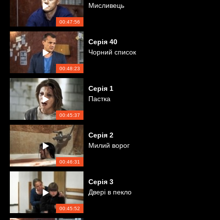
Мисливець
00:47:56
Серія
40
Чорний список
00:48:23
Серія
1
Пастка
00:45:37
Серія
2
Милий ворог
00:46:31
Серія
3
Двері в пекло
00:45:52