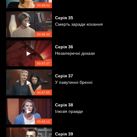
00:49:02
Серія
35
Смерть заради кохання
00:46:35
Серія
36
Незаперечні докази
00:47:27
Серія
37
У павутинні брехні
00:47:05
Серія
38
Ілюзія правди
00:45:12
Серія
39