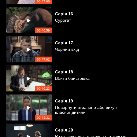
00:47:00
Серія
16
Сурогат
00:46:59
Серія
17
Чорний вхід
00:47:02
Серія
18
Вбити байстрюка
00:46:23
Серія
19
Повернути втрачене або викуп
власної дитини
00:45:31
Серія
20
Розслідування трагедії в гуртожитку