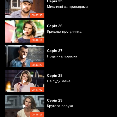
Серія
25
Мисливці за привидами
00:47:35
Серія
26
Кривава прогулянка
00:46:18
Серія
27
Подвійна поразка
00:44:27
Серія
28
Не суди мене
00:47:02
Серія
29
Кругова порука
00:46:16