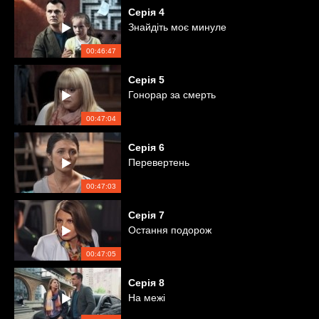
Серія
4
Знайдіть моє минуле
00:46:47
Серія
5
Гонорар за смерть
00:47:04
Серія
6
Перевертень
00:47:03
Серія
7
Остання подорож
00:47:05
Серія
8
На межі