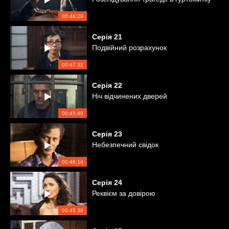
00:46:29
Серія
21
Подвійний розрахунок
00:47:32
Серія
22
Ніч відчинених дверей
00:45:49
Серія
23
Небезпечний свідок
00:46:14
Серія
24
Реквієм за довірою
00:45:39