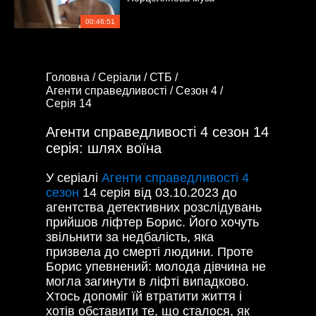
00:46:51
Головна /
Серіали /
СТБ /
Агенти справедливості /
Сезон 4 /
Серія 14
Агенти справедливості 4 сезон 14
серія: шлях воїна
У серіалі
Агенти справедливості 4
сезон
14 серія від 03.10.2023 до
агентства детективних розслідувань
прийшов ліфтер Борис. Його хочуть
звільнити за недбалість, яка
призвела до смерті людини. Проте
Борис упевнений: молода дівчина не
могла загинути в ліфті випадково.
Хтось допоміг їй втратити життя і
хотів обставити те, що сталося, як