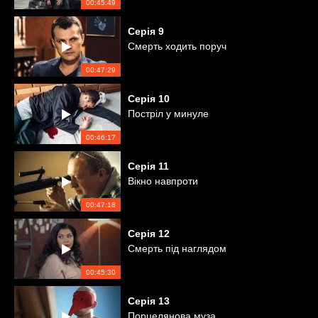
00:45:49
Серія
9
Смерть ходить поруч
00:47:29
Серія
10
Постріл у минуле
00:46:17
Серія
11
Вікно навпроти
00:47:18
Серія
12
Смерть під наглядом
00:45:30
Серія
13
Порцелянова муза