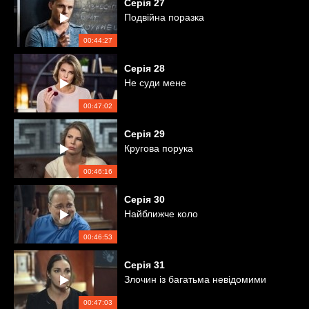
Серія
27
Подвійна поразка
00:44:27
Серія
28
Не суди мене
00:47:02
Серія
29
Кругова порука
00:46:16
Серія
30
Найближче коло
00:46:53
Серія
31
Злочин із багатьма невідомими
00:47:03