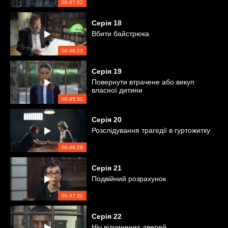
00:47:02
Серія
18
Вбити байстрюка
00:46:23
Серія
19
Повернути втрачене або викуп
власної дитини
00:45:31
Серія
20
Розслідування трагедії в гуртожитку
00:46:29
Серія
21
Подвійний розрахунок
00:47:32
Серія
22
Ніч відчинених дверей