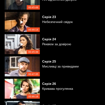
00:45:49
Серія
23
Небезпечний свідок
00:46:14
Серія
24
Реквієм за довірою
00:45:39
Серія
25
Мисливці за привидами
00:47:35
Серія
26
Кривава прогулянка
00:46:18