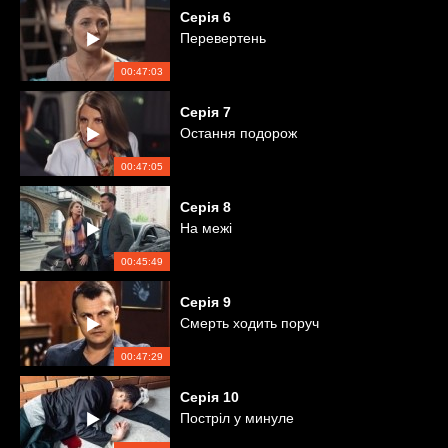
Серія
6
Перевертень
00:47:03
Серія
7
Остання подорож
00:47:05
Серія
8
На межі
00:45:49
Серія
9
Смерть ходить поруч
00:47:29
Серія
10
Постріл у минуле