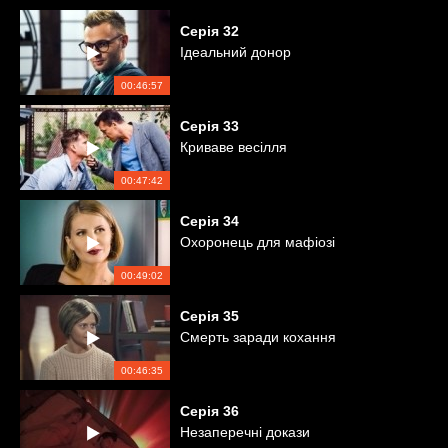
Серія
32
Ідеальний донор
00:46:57
Серія
33
Криваве весілля
00:47:42
Серія
34
Охоронець для мафіозі
00:49:02
Серія
35
Смерть заради кохання
00:46:35
Серія
36
Незаперечні докази