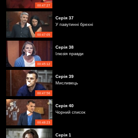
00:47:27
Серія
37
У павутинні брехні
00:47:05
Серія
38
Ілюзія правди
00:45:12
Серія
39
Мисливець
00:47:56
Серія
40
Чорний список
00:48:23
Серія
1