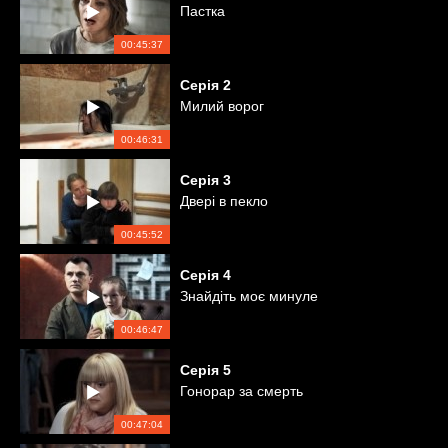
Пастка
00:45:37
Серія
2
Милий ворог
00:46:31
Серія
3
Двері в пекло
00:45:52
Серія
4
Знайдіть моє минуле
00:46:47
Серія
5
Гонорар за смерть
00:47:04