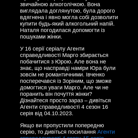
звичайною алкоголічкою. Вона
виглядала доглянутою, була дорого
вдягнена і явно могла собі дозволити
купити будь-який алкогольний напій.
Наталя погодилася допомогти із
пошуками жінки.
У 16 серії серіалу Агенти
справедливості Марго збирається
побачитися з Юрою. Але вона не
знає, що насправді наміри Юра були
зовсім не романтичними. Івченко
посперечався із Зоріним, що зможе
домогтися уваги Марго. Але чи не
поранить він почуття жінки?
Дізнайтеся просто зараз – дивіться
Агенти справедливості 4 сезон 16
серія від 04.10.2023.
Якщо ви пропустили попередню
серію, то дивіться посилання
Агенти