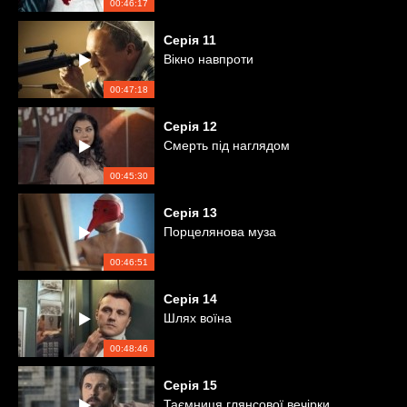
00:46:17
Серія
11
Вікно навпроти
00:47:18
Серія
12
Смерть під наглядом
00:45:30
Серія
13
Порцелянова муза
00:46:51
Серія
14
Шлях воїна
00:48:46
Серія
15
Таємниця глянсової вечірки