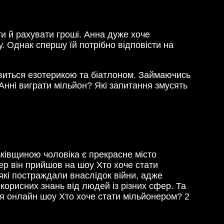
ти й рахувати гроші. Анна дуже хоче
. Однак спершу їй потрібно відповісти на
авиться езотерикою та біатлоном. Займаючись
Анні виграти мільйон? Які запитання змусять
ківщиною чоловіка є прекрасне місто
ер він прийшов на шоу Хто хоче стати
кі постраждали внаслідок війни, адже
корисних знань від людей із різних сфер. Та
я онлайн шоу Хто хоче стати мільйонером? 2