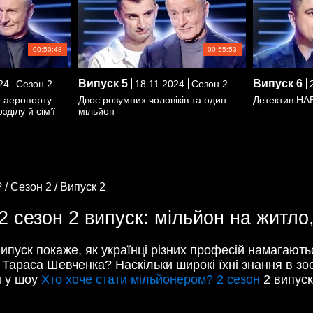
00:50:48
00:55:53
Випуск
5
Випуск
6
24
Сезон 2
18.11.2024
Сезон 2
2
о аеропорту
Двоє розумних чоловіків та один
Детектив НАБУ
зділу й сім’ї
мільйон
 /
Сезон 2 /
Випуск 2
2 сезон 2 випуск: мільйон на житло
випуск покаже, як українці різних професій намагаю
ь Тараса Шевченка? Наскільки широкі їхні знання в зо
н у шоу
Хто хоче стати мільйонером? 2 сезон
2 випуск 