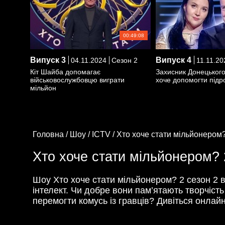
00:49:08
Випуск
3
Випуск
4
04.11.2024
Сезон 2
11.11.20
Кіт Шайба допомагає
Захисник Донецьког
військовослужбовцю виграти
хоче допомогти підро
мільйон
Головна /
Шоу /
ICTV /
Хто хоче стати мільйонером?
Хто хоче стати мільйонером? 
Шоу Хто хоче стати мільйонером? 2 сезон 2 
інтелект. Чи добре вони пам’ятають творчіст
перемогти комусь із гравців? Дивіться онлай