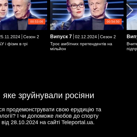
00:53:06
00:54:50
Випуск
7
Вип
5.11.2024
Сезон 2
02.12.2024
Сезон 2
 і фізик в грі
Троє амбітних претендентів на
Вчит
мільйон
підп
, яке зруйнували росіяни
ться продемонструвати свою ерудицію та
ології? І чи допоможе любов до спорту
від 28.10.2024 на сайті Teleportal.ua.