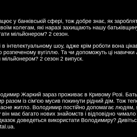
цює у банківській сфері, тож добре знає, як заробля
оїм колегам, які наразі захищають нашу батьківщину
тати мільйонером? 2 сезон.
і в інтелектуальному шоу, адже крім роботи вона цік
 розпеченому вугіллю. Та чи допоможуть ці навички 
 мільйонером? 2 сезон 2 випуск.
одимир Жаркий зараз проживає в Кривому Розі. Бать
 разом із сім’єю мусив покинути рідний дім. Тож теп
ласне житло. Володимир постійно допомагає людям, я
він має багато нових знайомств і відповідно чимало 
ідказок доведеться використати Володимиру? Дивітьс
tal.ua.