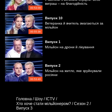
виграш – на благодійність
00:53:09
Випуск
10
Ветеранка й вчитель змагаються за
мільйон
00:55:36
Випуск
1
Мільйон на дрони й лікування
Випуск
2
Мільйон на житло, яке зруйнували
росіяни
00:53:40
Головна /
Шоу /
ICTV /
Хто хоче стати мільйонером? /
Сезон 2 /
Випуск 3