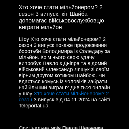
Хто хоче стати мільйонером? 2
сезон 3 випуск: кіт Шайба
допомагає військовослужбовцю
виграти мільйон
Шоу Хто хоче стати мільйонером? 2
сезон 3 випуск покаже продовження
боротьби Володимира із Соледару за
мільйон. Крім нього свою удачу
випробує Павло з Дніпра та відомий
військовий Олександр Ляшук зі своїм
вірним другом котиком Шайбою. Чи
вдасться комусь із чоловіків забрати
найбільший виграш? Дивіться онлайн
у шоу
Хто хоче стати мільйонером? 2
сезон
3 випуск від 04.11.2024 на сайті
Teleportal.ua.
Оригінальна мрія Павла Шевченка