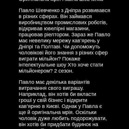
Павло Шевченко з Дніпра розвивався
в різних сферах. Він займався
виробництвом промислових роботів,
відкривав ювелірні магазини,
працював ріелтором. Зараз же Павло
має невелику мережу кав’ярень у
Дніпрі та Полтаві. Чи допоможуть
чоловікові його знання з різних сфер
виграти мільйон? Покаже
інтелектуальне шоу Хто хоче стати
мільйонером? 2 сезон.
Павло має декілька варіантів
витрачання свого виграшу.
Наприклад, він хотів би вкласти
гроші у свій бізнес і відкрити
кав’ярню в Києві. Однак у Павла є
ще й оригінальна мрія. Оскільки
чоловік дуже любить подорожувати,
він хотів би придбати будинок на