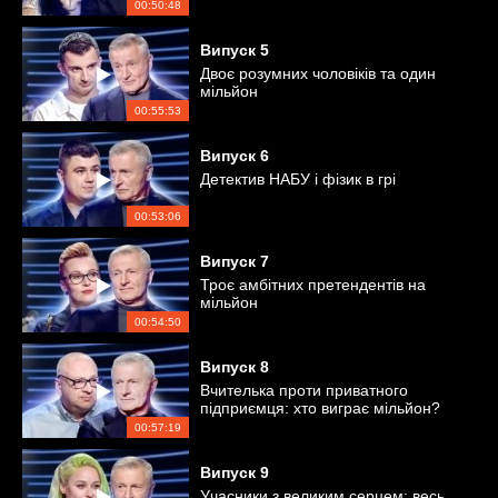
00:50:48
Випуск
5
Двоє розумних чоловіків та один
мільйон
00:55:53
Випуск
6
Детектив НАБУ і фізик в грі
00:53:06
Випуск
7
Троє амбітних претендентів на
мільйон
00:54:50
Випуск
8
Вчителька проти приватного
підприємця: хто виграє мільйон?
00:57:19
Випуск
9
Учасники з великим серцем: весь